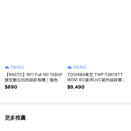
宅配商品
宅配商品
【RASTO】RP1 Full HD 1080P
TOSHIBA東芝 TWP-TSR76TT
微型數位拍照錄影相機｜咖色
W(W) RO濾淨UVC紫外線殺菌瞬
熱淨飲機
$890
$9,490
更多推薦
看更多