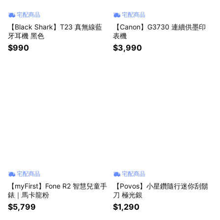
宅配商品
宅配商品
【Black Shark】T23 真無線藍
【Canon】G3730 連續供墨印
牙耳機 黑色
表機
$990
$3,990
宅配商品
宅配商品
【myFirst】Fone R2 智慧兒童手
【Povos】小星鑽隨行迷你刮鬍
錶｜馬卡龍粉
刀 極光銀
$5,799
$1,290