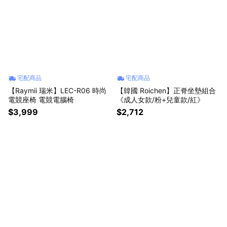
宅配商品
宅配商品
【Raymii 瑞米】LEC-R06 時尚
【韓國 Roichen】正脊坐墊組合
電競座椅 電競電腦椅
《成人女款/粉+兒童款/紅》
$3,999
$2,712