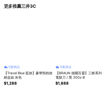
更多推薦三井3C
看更多
宅配商品
宅配商品
【Travel Blue 藍旅】豪華頸枕收
【BRAUN 德國百靈】三鋒系列
納盒組 灰色
電鬍刀 / 黑 300s-B
$1,288
$1,888