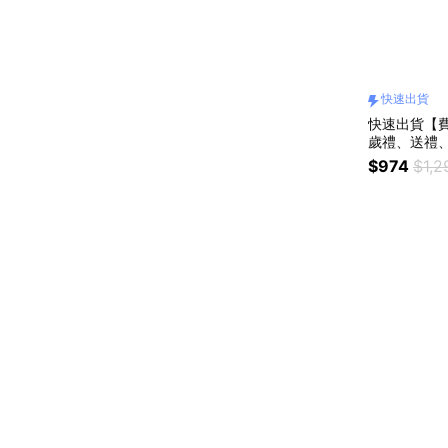
快速出貨
快速出貨【
歲禮、送禮
快樂
$974
$1,2