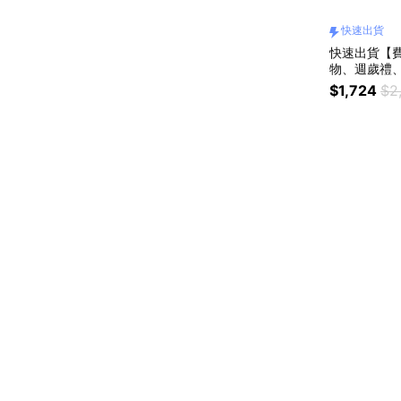
快速出貨
快速出貨【
物、週歲禮
$1,724
$2