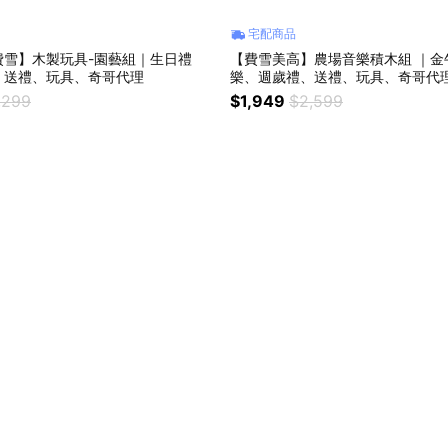
宅配商品
費雪】木製玩具-園藝組｜生日禮
【費雪美高】農場音樂積木組 ｜金
、送禮、玩具、奇哥代理
樂、週歲禮、送禮、玩具、奇哥代
,299
$1,949
$2,599