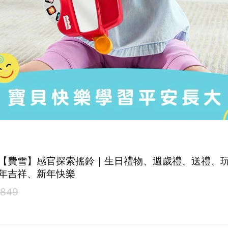
【費雪】感官探索搖鈴｜生日禮物、週歲禮、送禮、
年吉祥、新年快樂
849