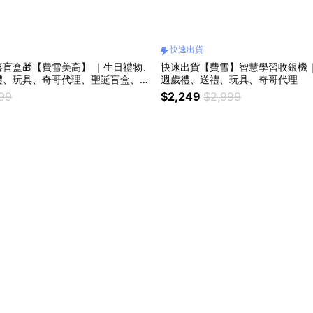
快速出貨
盲盒🎁【費雪美高】 ｜生日禮物、
快速出貨【費雪】智慧學習收銀機
禮、玩具、奇哥代理、聖誕盲盒、多
週歲禮、送禮、玩具、奇哥代理
、聖誕快樂
899
$2,249
$2,999