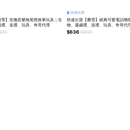
快速出貨
費雪】安撫音樂無尾熊推車玩具｜生
快速出貨【費雪】經典可愛電話嚕
歲禮、送禮、玩具、奇哥代理
物、週歲禮、送禮、玩具、奇哥代
祥、新年快樂
499
$636
$849