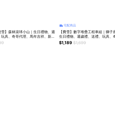
宅配商品
費雪】森林滾球小山｜生日禮物、週
【費雪】數字堆疊工程車組｜獅子
、玩具、奇哥代理、馬年吉祥、新年
生日禮物、週歲禮、送禮、玩具、
99
$1,189
$1,699