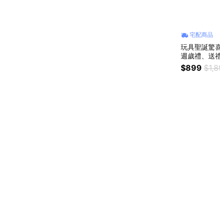
宅配商品
玩具聖誕驚喜
週歲禮、送
款隨機出貨
$899
$1,