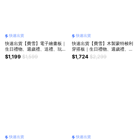
快速出貨
快速出貨
快速出貨【費雪】電子繪畫板｜
快速出貨【費雪】木製蒙特梭利
生日禮物、週歲禮、送禮、玩
穿搭板｜生日禮物、週歲禮、送
具、奇哥代理
禮、玩具、奇哥代理
$1,199
$1,599
$1,724
$2,299
快速出貨
快速出貨