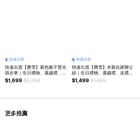
快速出貨
快速出貨
快速出貨【費雪】紫色猴子聲光
快速出貨【費雪】木製在家辦公
踏步車｜生日禮物、週歲禮、送
組｜生日禮物、週歲禮、送禮、
禮、玩具、奇哥代理
玩具、奇哥代理
$1,699
$2,299
$1,499
$1,999
更多推薦
看更多