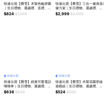
快速出貨【費雪】木製色輪拼圖
快速出貨【費雪】三合一健身器/
｜生日禮物、週歲禮、送禮、玩
健力架｜生日禮物、週歲禮、送
具、奇哥代理
禮、玩具、奇哥代理、馬年吉
$824
$1,099
$2,999
$3,999
祥、新年快樂
快速出貨
快速出貨
快速出貨【費雪】經典可愛電話
快速出貨【費雪】木製花園穿線
嚕嚕車｜生日禮物、週歲禮、送
遊戲組｜生日禮物、週歲禮、送
禮、玩具、奇哥代理、馬年吉
禮、玩具、奇哥代理
$636
$849
$524
$699
祥、新年快樂