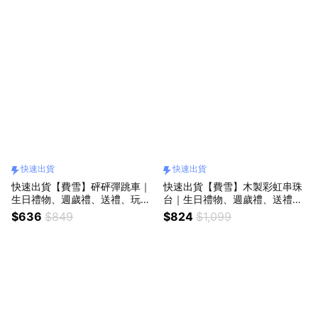
快速出貨
快速出貨
快速出貨【費雪】砰砰彈跳車｜
快速出貨【費雪】木製彩虹串珠
生日禮物、週歲禮、送禮、玩
台｜生日禮物、週歲禮、送禮、
具、奇哥代理、馬年吉祥、新年
玩具、奇哥代理
$636
$849
$824
$1,099
快樂