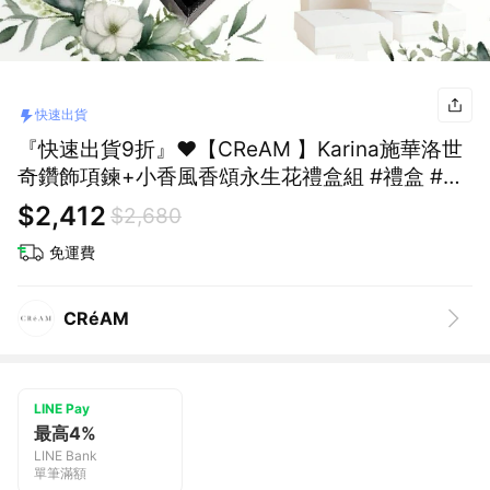
快速出貨
『快速出貨9折』❤️【CReAM 】Karina施華洛世
奇鑽飾項鍊+小香風香頌永生花禮盒組 #禮盒 #浪
漫送禮 #生日禮盒 #情人禮物 #生日禮物
$2,412
$2,680
免運費
CRéAM
LINE Pay
最高4%
LINE Bank
單筆滿額