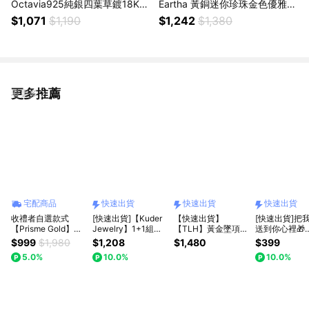
Octavia925純銀四葉草鍍18K金
Eartha 黃銅迷你珍珠金色優雅女
色銀色女項鍊 #禮盒 #浪漫送禮
項鍊 項鏈 #禮盒 #浪漫送禮 #生
$1,071
$1,190
$1,242
$1,380
#生日禮盒 #情人禮物 #生日禮
日禮盒 #情人禮物 #生日禮物
物
更多推薦
看更多
宅配商品
快速出貨
快速出貨
快速出貨
收禮者自選款式
[快速出貨]【Kuder
【快速出貨】
[快速出貨]把
【Prisme Gold】黃
Jewelry】1+1組合-
【TLH】黃金墜項鍊
送到你心裡🎁
金墜項鍊 純金999鍊
黃金上身富貴加分,
純金999 四葉心願
【List.U】交
$999
$1,980
$1,208
$1,480
$399
墜項鍊 多款 (約0.02
金愛俚黃金項鍊任選
約重0.03錢±0.01
｜項鍊 - 藍色 
5.0%
10.0%
10.0%
錢±0.01)｜情人節禮
組,任買一件送香氛
附專屬包裝 (母親節
費包裝) 女生禮
物 送禮首選
玫瑰花一束
生日 情人節 畢業禮
業禮物 閨蜜生
希望 幸運 祝福)
物 浪漫禮物 
人禮物