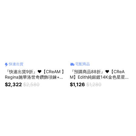
快速出貨
宅配商品
『快速出貨9折』❤️【CReAM 】
『預購商品88折』❤️【CReA
Regina施華洛世奇鑽飾項鍊+康
M】Edith純銀鍍14K金色星星八
乃馨永生花禮盒組 #禮盒 #浪漫
芒星亮鑽項鍊金銀色項鏈#禮盒
$2,322
$2,580
$1,126
$1,280
送禮 #生日禮物#母親節
#浪漫送禮 #生日禮盒 #情人禮
物 #生日禮物