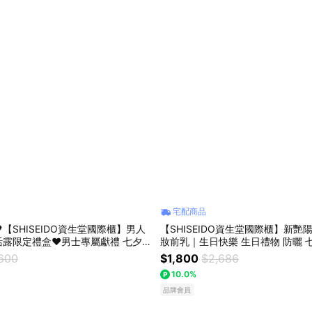
宅配商品
【SHISEIDO資生堂國際櫃】男人
【SHISEIDO資生堂國際櫃】新艷
活露限定禮盒❤男士專屬獻禮 七夕
妝前乳｜生日快樂 生日禮物 防曬 
父親節禮物 送男生
物
,600
$1,800
$2,686
10.0%
品牌會員