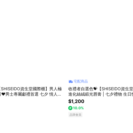
宅配商品
【SHISEIDO資生堂國際櫃】男人極
收禮者自選色💝【SHISEIDO資
❤男士專屬獻禮首選 七夕 情人節
進化絲絨緞光唇膏 | 七夕禮物 生日
禮物 送男生
$1,200
10.0%
品牌會員