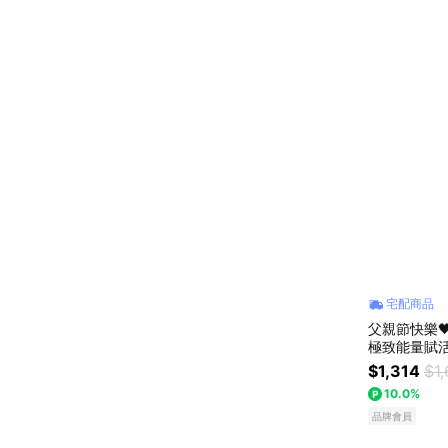
宅配商品
父親節快樂
極致能量賦
情人節禮物 
$1,314
$1
10.0%
品牌會員