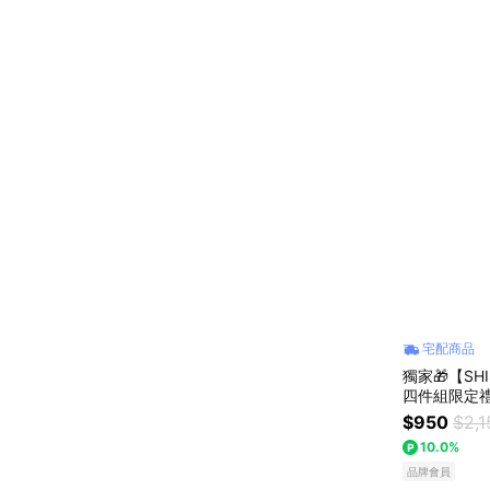
宅配商品
獨家🎁【S
$950
$2,1
10.0%
品牌會員