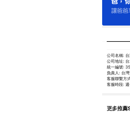
公司名稱: 
公司地址: 
統一編號: 35
負責人: 台
客服聯繫方式: 
客服時段: 週一
更多推薦S
看更多