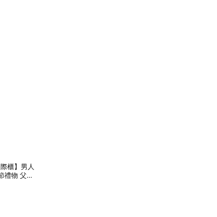
堂國際櫃】男人
節禮物 父親