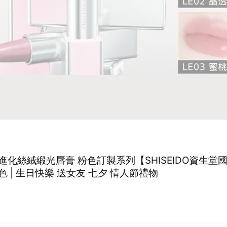
進化絲絨緞光唇膏 粉色訂製系列【SHISEIDO資生堂
 | 生日快樂 送女友 七夕 情人節禮物