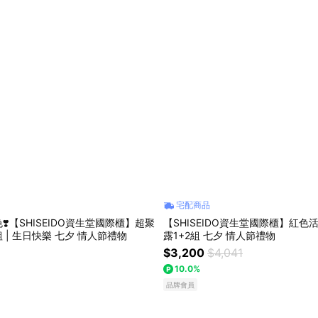
宅配商品
❣️【SHISEIDO資生堂國際櫃】超聚
【SHISEIDO資生堂國際櫃】紅色
光持光蜜粉組 | 生日快樂 七夕 情人節禮物
露1+2組 七夕 情人節禮物
$3,200
$4,041
10.0%
品牌會員