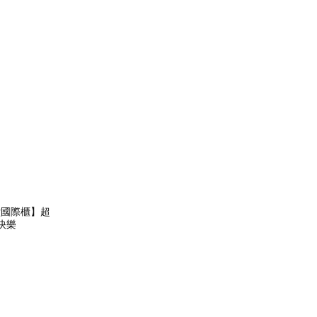
生堂國際櫃】超
快樂