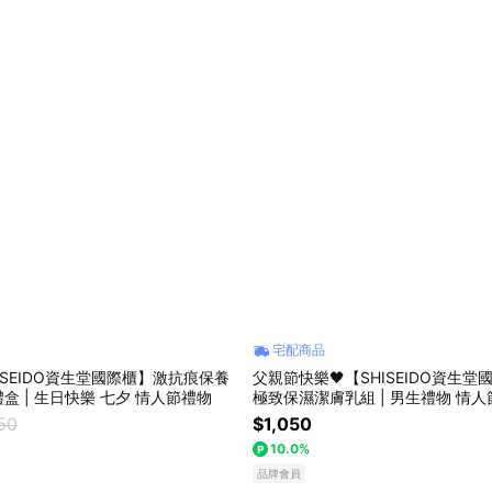
宅配商品
HISEIDO資生堂國際櫃】激抗痕保養
父親節快樂🖤【SHISEIDO資生
四件組限定禮盒 | 生日快樂 七夕 情人節禮物
極致保濕潔膚乳組 | 男生禮物 情人
節禮物 送男生
50
$1,050
10.0%
品牌會員