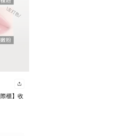
國際櫃】收