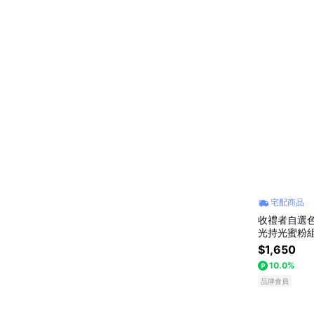
宅配商品
收禮者自選色
$1,650
10.0%
品牌會員