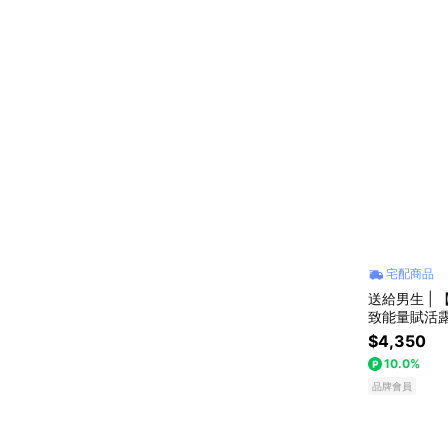
宅配商品
送給男生 | 
致能量賦活露
禮物 父親節
$4,350
10.0%
品牌會員