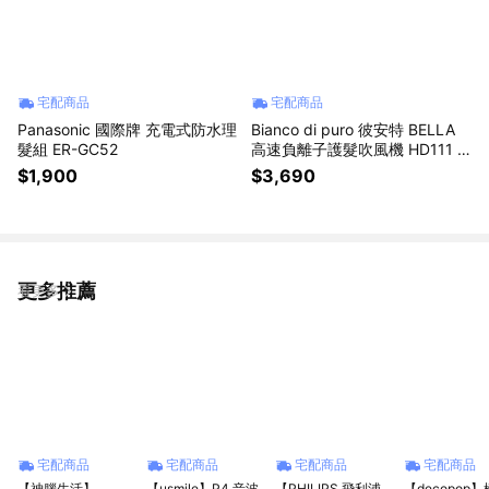
宅配商品
宅配商品
Panasonic 國際牌 充電式防水理
Bianco di puro 彼安特 BELLA
髮組 ER-GC52
高速負離子護髮吹風機 HD111 /
HD121
$1,900
$3,690
更多推薦
看更多
宅配商品
宅配商品
宅配商品
宅配商品
【神腦生活】
【usmile】P4 音波
【PHILIPS 飛利浦
【decopop