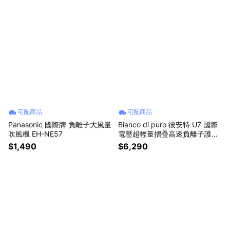
宅配商品
宅配商品
Panasonic 國際牌 負離子大風量
Bianco di puro 彼安特 U7 國際
吹風機 EH-NE57
電壓超輕量摺疊高速負離子護髮
吹風機 HD043 / HD044
$1,490
$6,290