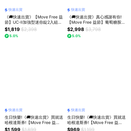
快速出貨
快速出貨
《🚚快速出貨》【Move Free 益
《🚚快速出貨》真心感謝有你!
節】UC-II加強型迷你錠2入組禮
【Move Free 益節】葡萄糖胺六
盒裝🗽送星巴克禮券(祝福小卡)
合一精華飲25毫升(30包)2盒
$1,819
$2,398
$2,998
$3,798
5.0%
5.0%
快速出貨
快速出貨
生日快樂!《🚚快速出貨》買就送
生日快樂!《🚚快速出貨》買就送
哈根達斯券!【Move Free 益
哈根達斯券!【Move Free 益
節】葡萄糖胺六合一精華飲 25
節】UC-II加強型迷你錠(30錠/
$1,599
$1,899
$969
$1,199