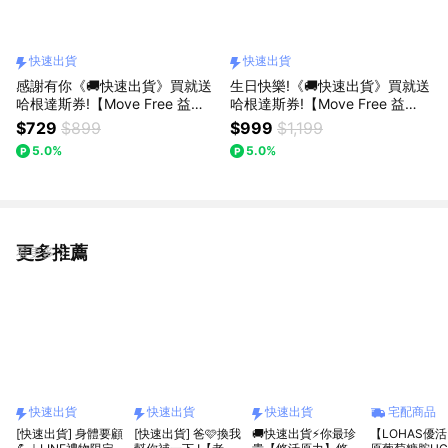
快速出貨
快速出貨
感謝有你《🚚快速出貨》買就送
生日快樂!《🚚快速出貨》買就送
哈根達斯券!【Move Free 益
哈根達斯券!【Move Free 益
節】高鈣強化機能飲30包(禮袋
節】高鈣+鎂+維生素D 液態軟膠
$729
$899
$999
$1,199
+祝福小卡)
囊 (90錠/瓶)(禮袋+祝福小卡)
5.0%
5.0%
更多推薦
看更多
快速出貨
快速出貨
快速出貨
宅配商品
[快速出貨] 身體要顧
[快速出貨] 爸🩷換我
🚚快速出貨⚡你最珍
【LOHAS優