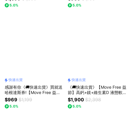
毫升30包1盒(禮袋+祝福小卡)
瓶)(禮袋+祝福小卡)
5.0%
5.0%
快速出貨
快速出貨
感謝有你《🚚快速出貨》買就送
《🚚快速出貨》【Move Free 益
哈根達斯券!【Move Free 益
節】高鈣+鎂+維生素D 液態軟膠
節】UC-II加強型迷你錠(30錠/
囊2入組禮盒裝🗽送星巴克禮券
$969
$1,199
$1,900
$2,398
瓶)(禮袋+祝福小卡)
5.0%
5.0%