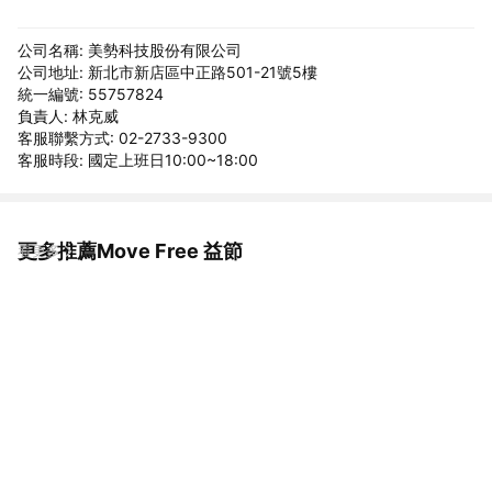
公司名稱: 美勢科技股份有限公司
公司地址: 新北市新店區中正路501-21號5樓
統一編號: 55757824
負責人: 林克威
客服聯繫方式: 02-2733-9300
客服時段: 國定上班日10:00~18:00
更多推薦Move Free 益節
看更多