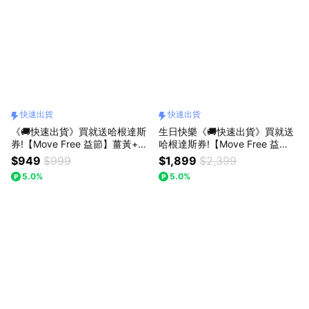
快速出貨
快速出貨
《🚚快速出貨》買就送哈根達斯
生日快樂《🚚快速出貨》買就送
券!【Move Free 益節】薑黃+羅
哈根達斯券!【Move Free 益
望精萃迷你錠 (30錠/瓶)(禮袋
節】NEURIVA 益思維 PLUS 加
$949
$999
$1,899
$2,399
+祝福小卡)
強膠囊(30錠/盒)(禮袋+祝福小
5.0%
5.0%
卡)