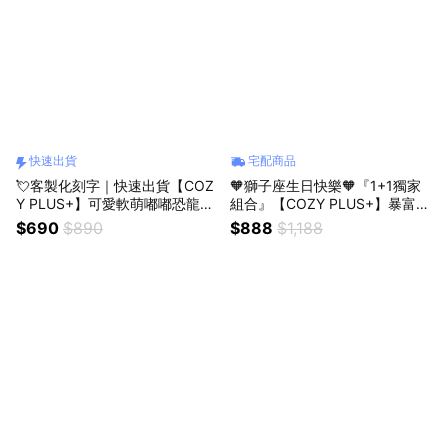
快速出貨
宅配商品
💘客製化刻字｜快速出貨【COZ
🧡獅子座生日快樂🧡『1+1獨家
Y PLUS+】可愛軟萌嘟嘟恐龍毛
組合』【COZY PLUS+】暴富麒
絨玩偶 #CP3030 玩偶 娃娃 禮
麟臂招財貓與天然水晶原石小豆
$690
$890
$888
$1,188
物 生日禮物 交換禮 聖誕禮物 情
丁＃CAT041 #CP0226 生日禮
人節禮物 男生禮物 女生禮物
物 開業禮物 開運 招財 喬遷禮物
父親節快樂