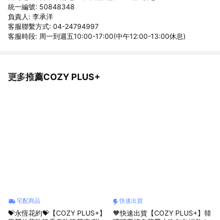
統一編號: 50848348
負責人: 李承洋
客服聯繫方式: 04-24794997
客服時段: 周一到週五10:00-17:00(中午12:00-13:00休息)
更多推薦COZY PLUS+
看更多
宅配商品
快速出貨
💝永恆花約💝【COZY PLUS+】
🧡快速出貨【COZY PLUS+】韓