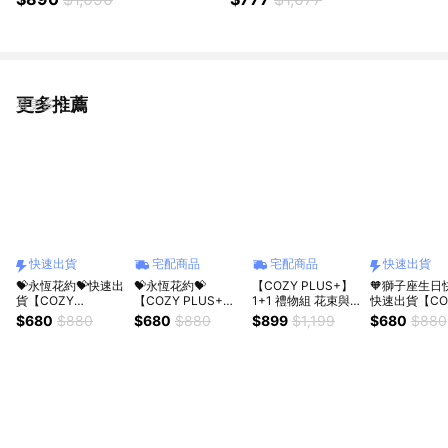
3010 床頭靠墊 娃娃 床上抱枕
香 香薰 花束 擴香 肥皂花 禮物
禮物 生日禮物 交換禮 聖誕禮物
生日禮物 聖誕節禮物 情人節禮
情人節禮物
物 男生禮物 女生禮物
更多推薦
看更多
快速出貨
宅配商品
宅配商品
快速出貨
💝永恆花約💝快速出
💝永恆花約💝
【COZY PLUS+】
🧡獅子座生日
貨【COZY
【COZY PLUS+】
1+1 禮物組 花束與
快速出貨【CO
PLUS+】浪漫凡爾
優雅白玫瑰香皂花束
玩偶吊飾 情人節禮
PLUS+】高
$680
$880
$680
$880
$899
$1,199
$680
$880
賽紅玫瑰香皂花束
(附提
物 女朋友禮物 閨蜜
層色玫瑰香皂
(附提
袋)AUG06#CP200
禮物 生日禮物 畢業
(附提
袋)JAN14#CP2014
4 情人節禮物 女朋
禮物 香皂花 玩偶 掛
袋)AUG06#C
情人節禮物 女朋友
友禮物 閨蜜禮物 生
件
1 小狗傑克毛絨玩
禮物 閨蜜禮物 生日
日禮物 新年禮物 喬
#CP0190偶
禮物
遷禮物
禮物 女友禮物
禮物 生日禮物