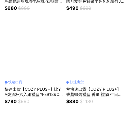
馬爾他藍玫瑰香皂玫瑰花束(附提
國可愛棕色背帶小狗包包掛飾JU
袋)AUG06#CP2002 玻璃杯香薰
N18 #CP0160 毛絨公仔鑰匙扣
$680
$880
$490
$690
蠟燭四入組 #FRA057 情人節禮
禮物 生日禮物 交換禮 畢業禮物
物 男友禮物 老公禮物 閨蜜禮物
生日禮物
快速出貨
快速出貨
快速出貨【COZY PLUS+】比Y
🧡快速出貨【COZY P LUS+】
A燒酒杯六入組禮盒#FEB18#CP
香薰蠟燭禮盒 香薰 禮物 生日禮
0142 禮物 生日禮物 交換禮 情
物 聖誕節禮物 交換禮 # FRA012
$780
$990
$880
$1,180
人節禮物 燒酒杯 畢業禮物