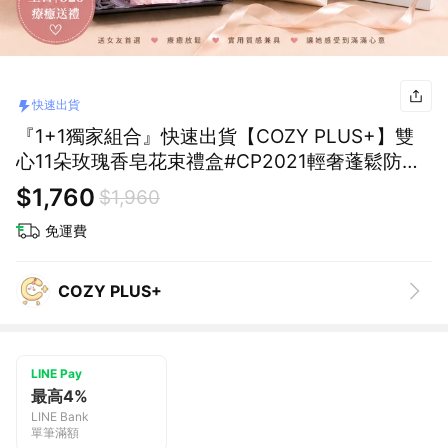
快速出貨
『1+1獨家組合』快速出貨【COZY PLUS+】雙
心11朵玫瑰香皂花束禮盒#CP2021輕奢蓬鬆防靜
電氣囊氣墊梳與寬齒梳禮盒#CP0332禮物 生日禮
$1,760
$1,960
物 女朋友禮物
免運費
COZY PLUS+
LINE Pay
最高4%
LINE Bank
單筆滿額