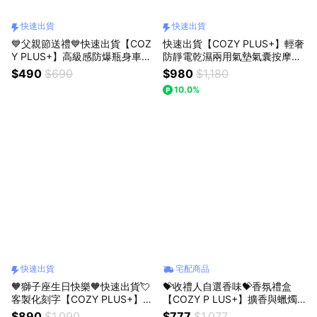
快速出貨
快速出貨
💙父親節送禮💙快速出貨【COZ
快速出貨【COZY PLUS+】輕奢
Y PLUS+】高級感防爆瓶身車載
防靜電乾濕兩用氣墊氣囊按摩梳
香薰擴香150ml MAR04 #FRA1
禮盒組APR23#CP0192 禮物 生
$490
$690
$980
$1,180
07 質感香氛 擴香 禮物 交換禮
日禮物 交換禮 母親節禮物
10.0%
聖誕禮物 情人節禮物
快速出貨
宅配商品
🧡獅子座生日快樂🧡快速出貨💘
💝收禮人自選香味💝香氛禮盒
客製化刻字【COZY PLUS+】可
【COZY P LUS+】擴香與蠟燭
愛美式獅子毛絨玩偶MAR04#CP
花束精美禮盒 #FRA110 西苔擴
$890
$1,090
$777
$1,077