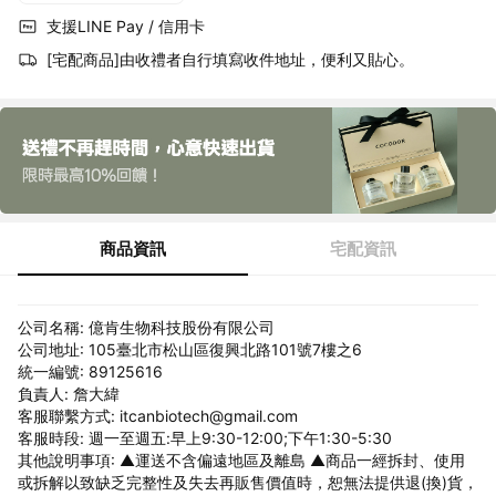
支援LINE Pay / 信用卡
[宅配商品]由收禮者自行填寫收件地址，便利又貼心。
商品資訊
宅配資訊
公司名稱: 億肯生物科技股份有限公司
公司地址: 105臺北市松山區復興北路101號7樓之6
統一編號: 89125616
負責人: 詹大緯
客服聯繫方式: itcanbiotech@gmail.com
客服時段: 週一至週五:早上9:30-12:00;下午1:30-5:30
其他說明事項: ▲運送不含偏遠地區及離島 ▲商品一經拆封、使用
或拆解以致缺乏完整性及失去再販售價值時，恕無法提供退(換)貨，