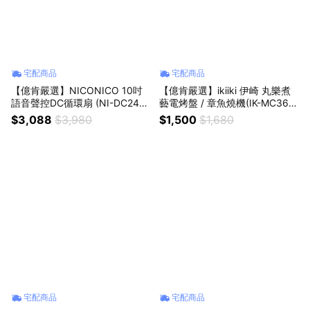
宅配商品
宅配商品
【億肯嚴選】NICONICO 10吋
【億肯嚴選】ikiiki 伊崎 丸樂煮
語音聲控DC循環扇 (NI-DC241
藝電烤盤 / 章魚燒機(IK-MC360
0)
1 / IK-MC3602)
$3,088
$3,980
$1,500
$1,680
宅配商品
宅配商品