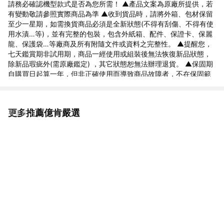
請務必確認機型款式是否為您所需！ ▲產品文案為原廠所提供，若
有變動敬請參照實際商品為準 ▲收到貨品時，請將外箱、包材保留
至少一星期，如需換貨商品必須是全新狀態(不得有刮傷、不得有使
用水漬…等)，並有完整的包裝，包含外紙箱、配件、保證卡、保麗
龍、保護袋…等廠商及所有附隨文件或資料之完整性。 ▲提醒您，
七天鑑賞期非試用期，商品一經使用或組裝後無法恢復新品狀態，
除新品瑕疵外(需原廠鑑定) ，其它狀態恕無法辦理退貨。 ▲保固期
自購買日起算一年，但非正確使用而導致商品故障者，不在保固範
圍內 ▲請詳閱說明書
更多推薦億肯嚴選
看更多