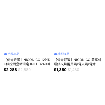
宅配商品
宅配商品
【億肯嚴選】NICONICO 12吋D
【億肯嚴選】NICONICO 即享料
C觸控摺疊循環扇 (NI-DC2403)
理鍋火烤兩用鍋/電火鍋/電烤盤
（NI-FR2520）
$2,288
$2,680
$1,350
$1,480