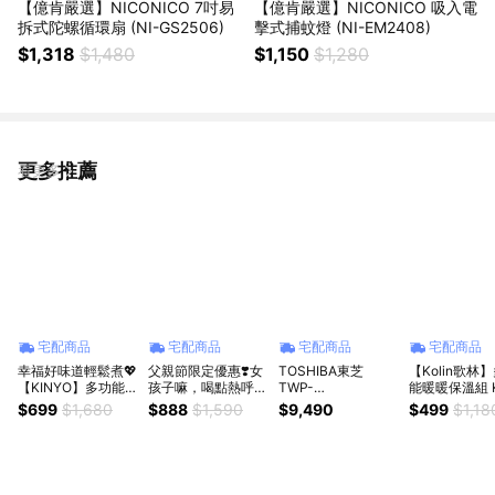
【億肯嚴選】NICONICO 7吋易
【億肯嚴選】NICONICO 吸入電
拆式陀螺循環扇 (NI-GS2506)
擊式捕蚊燈 (NI-EM2408)
$1,318
$1,480
$1,150
$1,280
更多推薦
看更多
宅配商品
宅配商品
宅配商品
宅配商品
幸福好味道輕鬆煮💖
父親節限定優惠❣️女
TOSHIBA東芝
【Kolin歌林
【KINYO】多功能陶
孩子嘛，喝點熱呼呼
TWP-
能暖暖保溫組 K
瓷美食鍋1.8L (FP-
的對身體比較好💝
TSR76TTW(W) RO
HC02
$699
$1,680
$888
$1,590
$9,490
$499
$1,18
0772) 快煮鍋 料理
【Jedi】Disney迪
濾淨UVC紫外線殺
鍋 電煮鍋 交換禮物
士尼 米奇曜黑恆溫
菌瞬熱淨飲機
新居禮物
電熱盤組MK-
HC2002★讓生活可
愛 更實用★