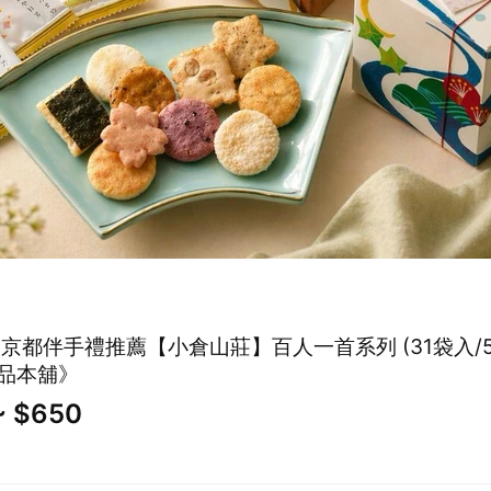
🌸京都伴手禮推薦【小倉山莊】百人一首系列 (31袋入/5
品本舖》
~ $650