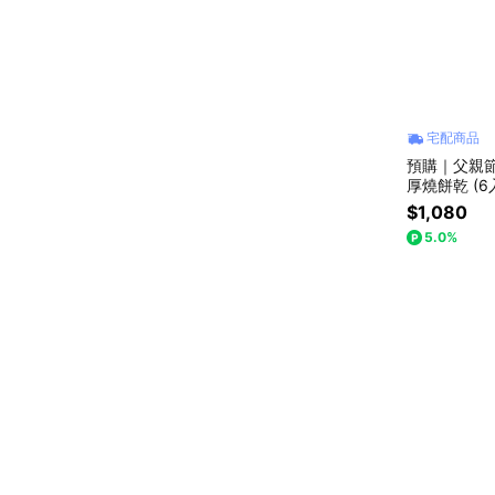
宅配商品
預購｜父親
厚燒餅乾 (
$1,080
5.0%