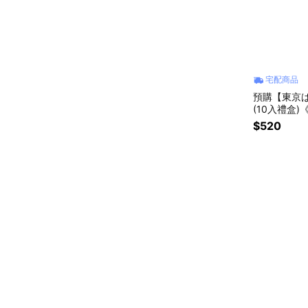
宅配商品
預購【東京ば
(10入禮盒
$520