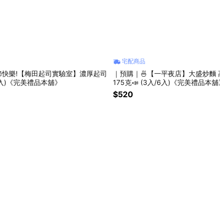
宅配商品
節快樂!【梅田起司實驗室】濃厚起司
｜預購｜🍜【一平夜店】大盛炒麵
6入)《完美禮品本舖》
175克📣 (3入/6入)《完美禮品本
$520