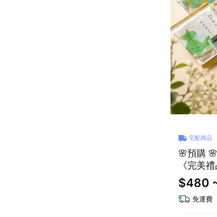
宅配商品
🌸預購 
《完美禮
$480 
免運費