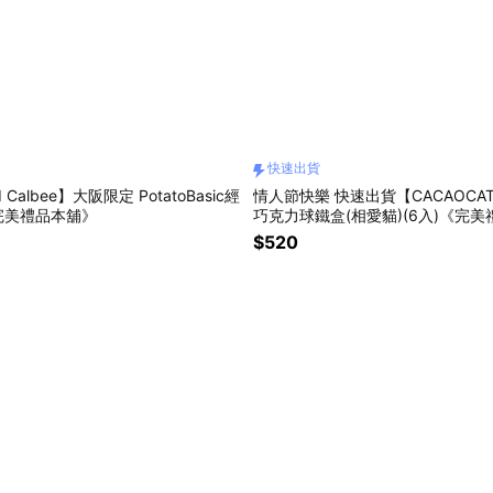
快速出貨
 Calbee】大阪限定 PotatoBasic經
情人節快樂 快速出貨【CACAOCA
完美禮品本舖》
巧克力球鐵盒(相愛貓)(6入)《完
$520