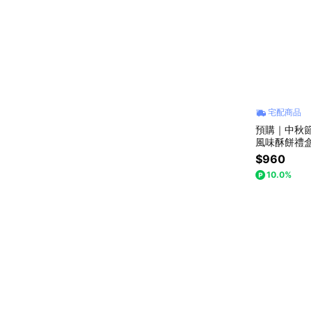
宅配商品
預購｜中秋節快樂
風味酥餅禮盒
$960
10.0%