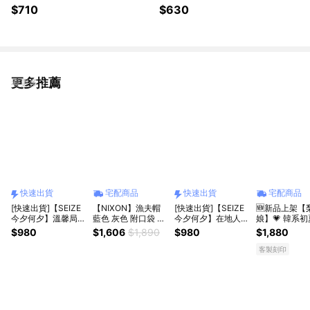
$710
$630
更多推薦
看更多
快速出貨
宅配商品
快速出貨
宅配商品
[快速出貨]【SEIZE
【NIXON】漁夫帽
[快速出貨]【SEIZE
🆕新品上架【
今夕何夕】溫馨局
藍色 灰色 附口袋 防
今夕何夕】在地人
娘】💗 韓系
BraTop背心 Just
曬帽 遮陽帽 露營帽
BraTop背心 Local
法式復古格紋
$980
$1,606
$1,890
$980
$1,880
One Drink｜SEIZE
登山帽 雷艾美款 禮
Alcoholic ｜SEIZE
肩帶美背上衣(
今夕何夕
物 男女適用
今夕何夕
💖寵愛自己
客製刻印