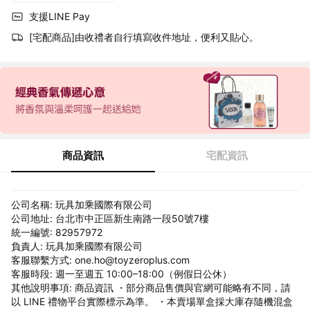
支援LINE Pay
[宅配商品]由收禮者自行填寫收件地址，便利又貼心。
商品資訊
宅配資訊
公司名稱: 玩具加乘國際有限公司
公司地址: 台北市中正區新生南路一段50號7樓
統一編號: 82957972
負責人: 玩具加乘國際有限公司
客服聯繫方式: one.ho@toyzeroplus.com
客服時段: 週一至週五 10:00–18:00（例假日公休）
其他說明事項: 商品資訊 ・部分商品售價與官網可能略有不同，請
以 LINE 禮物平台實際標示為準。 ・本賣場單盒採大庫存隨機混盒