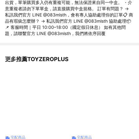
出貨，單筆購買多入仍有重複可能，無法保證來自同一中盒。 ・介
意重複者請勿下單單盒，請直接購買中盒規格。 訂單有問題？ →
私訊我們官方 LINE @083mlsth，會有專人協助處理你的訂單📋 商
品有瑕疵怎麼辦？ → 私訊我們官方 LINE @083mlsth 協助處理📦
📌 客服時間｜平日 10:00–18:00（國定假日休息） 如有其他問
題，請聯繫官方 LINE @083mlsth，我們將依序回覆
更多推薦TOYZEROPLUS
看更多
宅配商品
宅配商品