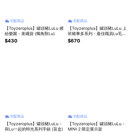
宅配商品
宅配商品
【Toyzeroplus】罐頭豬LuLu 繽
【Toyzeroplus】罐頭豬LuLu 上
紛樂園 - 束繩袋 (獨角獸Lu)
班豬事多系列 - 最佳職員Lu毛絨
公仔
$430
$670
宅配商品
宅配商品
【Toyzeroplus】罐頭豬LuLu -
【Toyzeroplus】罐頭豬LuLu -
與Lu一起的時光系列手錶 (盲盒)
MINI 2 限定展示架