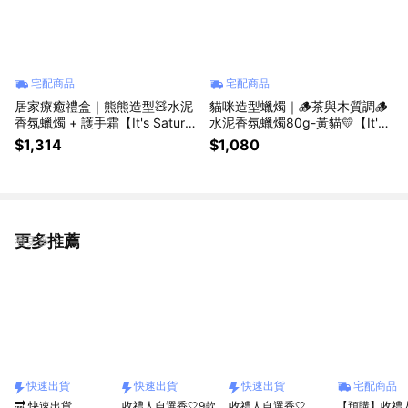
宅配商品
宅配商品
居家療癒禮盒｜熊熊造型🧸水泥
貓咪造型蠟燭｜🪵茶與木質調🪵
香氛蠟燭 + 護手霜【It's Saturd
水泥香氛蠟燭80g-黃貓💛【It's
ay!】｜送禮首選．生日禮物．獅
Saturday!】｜送禮首選．生日
$1,314
$1,080
子座．情人節禮物．喬遷禮
禮物．獅子座．情人節禮物．喬
遷禮
更多推薦
看更多
快速出貨
快速出貨
快速出貨
宅配商品
🔜 快速出貨
收禮人自選香🤍9款
收禮人自選香🤍
【預購】收禮