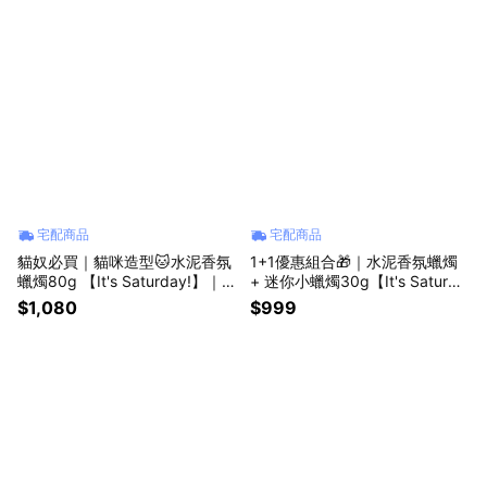
宅配商品
宅配商品
貓奴必買｜貓咪造型🐱水泥香氛
1+1優惠組合🎁｜水泥香氛蠟燭
蠟燭80g 【It's Saturday!】｜送
+ 迷你小蠟燭30g【It's Saturda
禮首選．生日禮物．獅子座．情
y!】｜送禮首選．生日禮物．獅
$1,080
$999
人節禮物．喬遷禮
子座．情人節禮物．喬遷禮