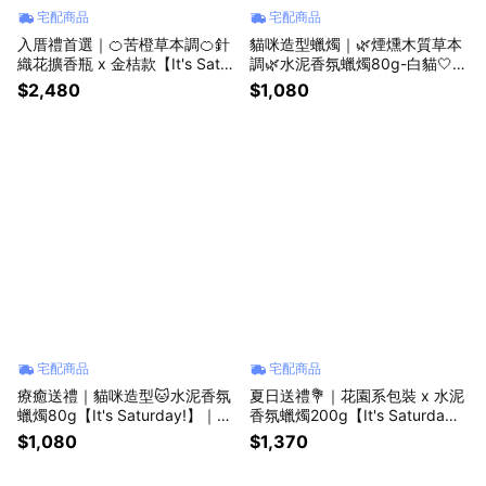
宅配商品
宅配商品
入厝禮首選｜🍊苦橙草本調🍊針
貓咪造型蠟燭｜🌿煙燻木質草本
織花擴香瓶 x 金桔款【It's Satur
調🌿水泥香氛蠟燭80g-白貓🤍
day!】｜送禮首選．生日禮物．
【It's Saturday!】｜送禮首選．
$2,480
$1,080
獅子座．情人節禮物．喬遷禮
生日禮物．獅子座．情人節禮
物．喬遷禮
宅配商品
宅配商品
療癒送禮｜貓咪造型🐱水泥香氛
夏日送禮💐｜花園系包裝 x 水泥
蠟燭80g【It's Saturday!】｜送
香氛蠟燭200g【It's Saturda
禮首選．生日禮物．獅子座．情
y!】｜送禮首選．生日禮物．獅
$1,080
$1,370
人節禮物．喬遷禮
子座．情人節禮物．喬遷禮