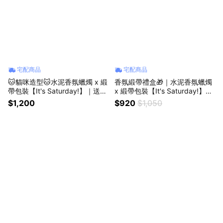
宅配商品
宅配商品
🐱貓咪造型🐱水泥香氛蠟燭 x 緞
香氛緞帶禮盒🎁｜水泥香氛蠟燭
帶包裝【It's Saturday!】｜送禮
x 緞帶包裝【It's Saturday!】｜
首選．生日禮物．獅子座．情人
送禮首選．生日禮物．獅子座．
$1,200
$920
$1,050
節禮物．喬遷禮
情人節禮物．喬遷禮