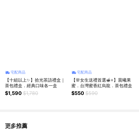
宅配商品
宅配商品
【十組以上✨】拾光茶語禮盒｜
【🌸女生送禮首選🍯⭐️】晨曦果
茶包禮盒．經典口味各一盒
蜜．台灣蜜香紅烏龍．茶包禮盒
$1,590
$1,780
$550
$590
更多推薦
看更多