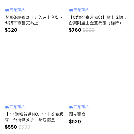
宅配商品
宅配商品
安嵐茶語禮盒・五入＆十入裝・
【💞辦公室常備💞】雲上花語．
即將下市售完為止
台灣阿里山金萱烏龍（輕焙）．
日常輕拾光（20入）
$320
$760
$900
宅配商品
宅配商品
【⭐️⭐送禮首選NO.1⭐️⭐️】金穗暖
閱光寶盒
香．台灣蕎麥茶．茶包禮盒
$520
$550
$590