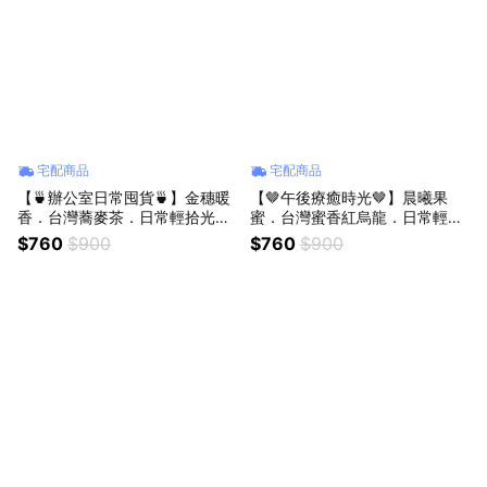
宅配商品
宅配商品
【🍵辦公室日常囤貨🍵】金穗暖
【🤎午後療癒時光🤎】晨曦果
香．台灣蕎麥茶．日常輕拾光
蜜．台灣蜜香紅烏龍．日常輕拾
（20入）
光（20入）
$760
$900
$760
$900