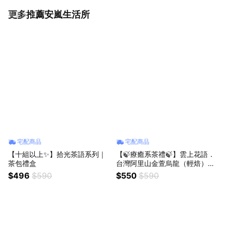
更多推薦安嵐生活所
看更多
宅配商品
宅配商品
【十組以上✨】拾光茶語系列｜
【🍃療癒系茶禮🍃】雲上花語．
茶包禮盒
台灣阿里山金萱烏龍（輕焙）．
茶包禮盒
$496
$590
$550
$590