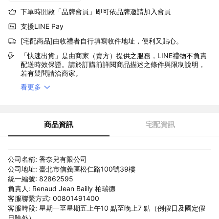
下單時開啟「品牌會員」即可依品牌邀請加入會員
支援LINE Pay
[宅配商品]由收禮者自行填寫收件地址，便利又貼心。
「快速出貨」是由商家（賣方）提供之服務，LINE禮物不負責
配送時效保證。請於訂購前詳閱商品描述之條件與限制說明，
若有疑問請洽商家。
看更多
商品資訊
宅配資訊
公司名稱: 香奈兒有限公司
公司地址: 臺北市信義區松仁路100號39樓
統一編號: 82862595
負責人: Renaud Jean Bailly 柏瑞德
客服聯繫方式: 00801491400
客服時段: 星期一至星期五上午10 點至晚上7 點（例假日及國定假
日除外）