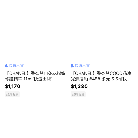
快速出貨
快速出貨
【CHANEL】香奈兒山茶花指緣
【CHANEL】香奈兒COCO晶凍
修護精華 11ml[快速出貨]
光潤唇釉 #458 多元 5.5g[快速
出貨]
$1,170
$1,380
品牌會員
品牌會員