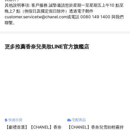
其他說明事項: 客戶服務 誠摯邀請您於星期一至星期五上午10 點至
晚上7 點（例假日及國定假日除外）透過電子郵件
customer.servicetw@chanel.com或電話 0080 149 1400 與我們
聯繫。
更多推薦香奈兒美妝LINE官方旗艦店
看更多
快速出貨
宅配商品
【獻禮首選】【CHANEL】香奈
【CHANEL】香奈兒雪紡輕霧持