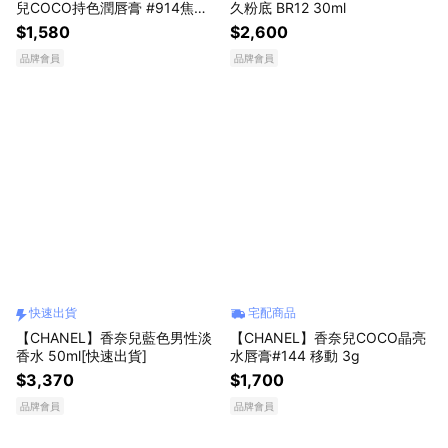
兒COCO持色潤唇膏 #914焦糖
久粉底 BR12 30ml
3g[快速出貨]
$1,580
$2,600
品牌會員
品牌會員
快速出貨
宅配商品
【CHANEL】香奈兒藍色男性淡
【CHANEL】香奈兒COCO晶亮
香水 50ml[快速出貨]
水唇膏#144 移動 3g
$3,370
$1,700
品牌會員
品牌會員