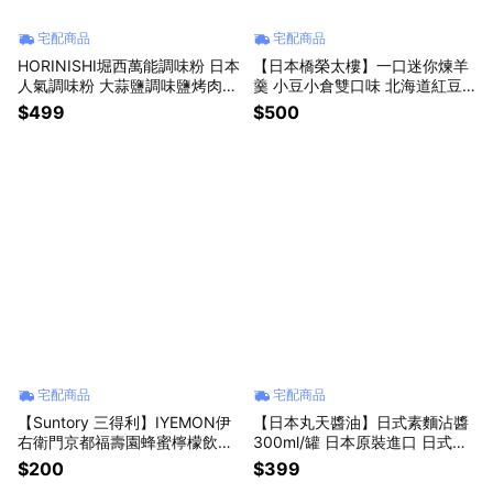
宅配商品
宅配商品
HORINISHI堀西萬能調味粉 日本
【日本橋榮太樓】一口迷你煉羊
人氣調味粉 大蒜鹽調味鹽烤肉燒
羹 小豆小倉雙口味 北海道紅豆
肉鹽香料燒肉醃製粉湯品調味萬
沙洋菜甜點心 外國進口食品 日
$499
$500
用調味料燒烤煎肉炸物炒菜 廚房
式百年拌手禮品 和菓子 辦公室
必備 媽媽禮物 醃肉必備 爸爸禮
禮物排名 聖誕感恩節交換禮物
物 吃飯必備
宅配商品
宅配商品
【Suntory 三得利】IYEMON伊
【日本丸天醬油】日式素麵沾醬
右衛門京都福壽園蜂蜜檸檬飲52
300ml/罐 日本原裝進口 日式涼
5ml日本原裝進口即飲檸檬飲料
麵醬汁鰹魚露柴魚醬油烏龍麵沾
$200
$399
含糖果汁日本必喝飲料水瓶座禮
醬汁清甜不死鹹家庭料理必備 父