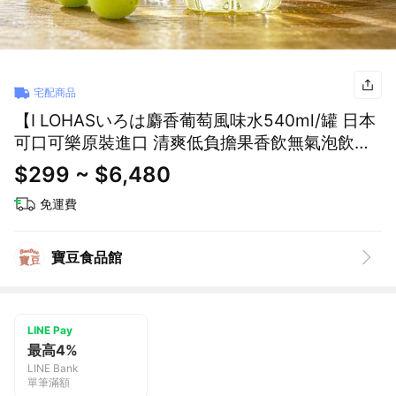
宅配商品
【I LOHASいろは麝香葡萄風味水540ml/罐 日本
可口可樂原裝進口 清爽低負擔果香飲無氣泡飲葡
萄風味飲料水清甜含糖果汁水日本必喝飲料金牛
$299 ~ $6,480
座禮物 父親節禮物 男友禮物 女友禮物 交換禮物
免運費
生日禮物
寶豆食品館
LINE Pay
最高4%
LINE Bank
單筆滿額