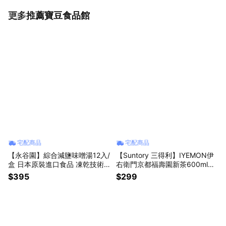
更多推薦寶豆食品館
看更多
宅配商品
宅配商品
【永谷園】綜合減鹽味噌湯12入/
【Suntory 三得利】IYEMON伊
盒 日本原裝進口食品 凍乾技術
右衛門京都福壽園新茶600ml日
低鈉減塩 宵夜消夜夜宵 露營野
本原裝進口即飲綠茶無糖綠茶無
$395
$299
炊 辦公室下午茶 懶人速食即飲
糖抹茶綠茶無糖茶無糖飲料日本
沖泡熱湯包美食 生日禮物 家庭
必喝飲料獅子座禮物 父親節禮物
主婦禮物 學生禮物 實用禮物 貼
男友禮物 女友禮物 交換禮物 生
心禮物
日禮物