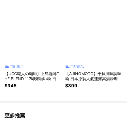
物 父親節禮物 男友禮物 女友禮
親節禮物 獅子座禮物 交換禮物
物 交換禮物 生日禮物
母親節禮物
宅配商品
宅配商品
【UCC職人の珈琲】上島咖啡T
【AJINOMOTO】干貝風味調味
HE BLEND 117即溶咖啡粉 日本
粉 日本原裝人氣速溶高湯粉即溶
原裝進口深烘焙醇厚無酸速溶冰
調味料湯品調味海鮮濃縮精華鮮
$345
$399
美式黑咖啡粉沖泡飲品拿鐵提神
甜提味炒菜煮湯煲湯料理 廚房必
無糖那堤 獅子座禮物 父親節禮
備 媽媽禮物 煮飯必備 爸爸禮物
物 男友禮物 女友禮物 交換禮物
下廚必備
生日禮物
更多推薦
看更多