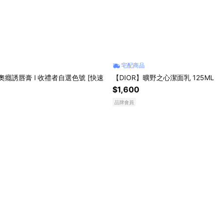
宅配商品
奧癮誘唇膏 l 收禮者自選色號 [快速
【DIOR】曠野之心潔面乳 125ML
$1,600
品牌會員