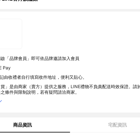
開啟「品牌會員」即可依品牌邀請加入會員
 Pay
品]由收禮者自行填寫收件地址，便利又貼心。
貨」是由商家（賣方）提供之服務，LINE禮物不負責配送時效保證。請
述之條件與限制說明，若有疑問請洽商家。
商品資訊
宅配資訊