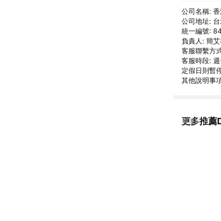
公司名稱: 
公司地址: 
統一編號: 84
負責人: 簡
客服聯繫方式: 
客服時段: 週一
定假日則暫
其他說明事項
更多推薦D
看更多