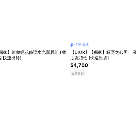
快速出貨
【獨家】迪奧緹花修護水光潤唇組 l 收
【DIOR】【獨家】曠野之心男士保養
[快速出貨]
朋友禮盒 [快速出貨]
$4,700
品牌會員