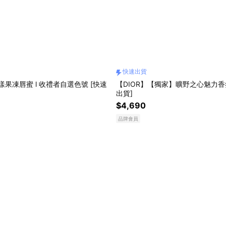
快速出貨
漾果凍唇蜜 l 收禮者自選色號 [快速
【DIOR】【獨家】曠野之心魅力香
出貨]
$4,690
品牌會員