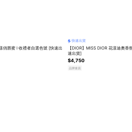
快速出貨
漾俏唇蜜 l 收禮者自選色號 [快速出
【DIOR】MISS DIOR 花漾迪奧香
速出貨]
$4,750
品牌會員