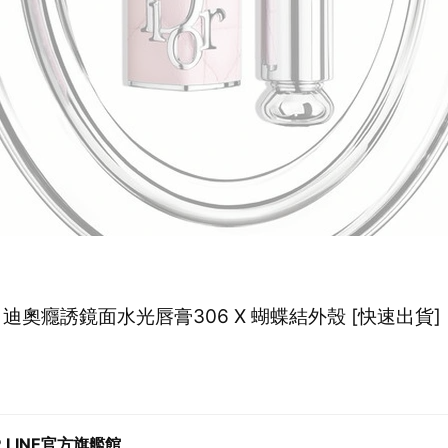
】迪奧癮誘鏡面水光唇膏306 X 蝴蝶結外殼 [快速出貨]
R LINE官方旗艦館