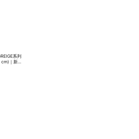
REIGE系列
 cm)｜新生
遷禮｜【快速