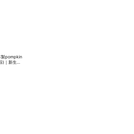
製pompkin
棕)｜新生
】