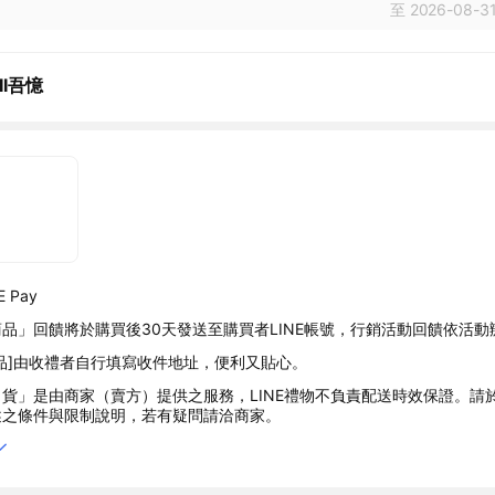
至 2026-08-31
II吾憶
 Pay
品」回饋將於購買後30天發送至購買者LINE帳號，行銷活動回饋依活動
品]由收禮者自行填寫收件地址，便利又貼心。
貨」是由商家（賣方）提供之服務，LINE禮物不負責配送時效保證。請
述之條件與限制說明，若有疑問請洽商家。