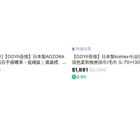
快速出貨
件]【OOYII吾憶】日本製AOZORA
【OOYII吾憶】日本製kontex今治G
石手握蠟筆 - 提繩版｜週歲禮、生
混色柔和無撚浴巾/毛巾 (L-70x130
童節禮物｜【快速出貨】
禮、彌月禮、結婚禮、新家禮、喬
0
$1,881
$2,090
出貨】
2.0%