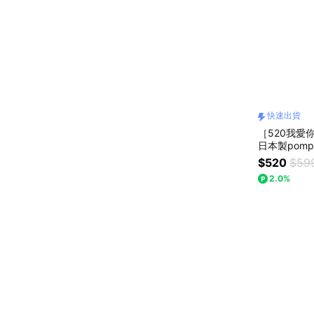
快速出貨
［520我愛你
日本製pom
棉｜新生禮
$520
$59
2.0%