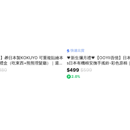
快速出貨
憶】🎁日本製KOKUYO 可重複貼繪本
💗新生彌月禮💗【OOYII吾憶】日本
組禮盒（吃東西+熊熊理髮廳）｜週歲
s日本有機棉安撫手搖鈴-彩色原棉
物、兒童節禮物、聖誕禮物｜【快速
月禮、懷孕禮｜【快速出貨】
,180
$499
$599
2.0%