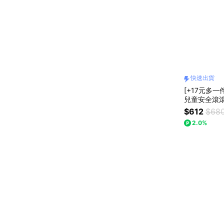
快速出貨
[+17元多一
兒童安全滾滾
日禮物、兒
$612
$68
2.0%