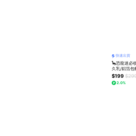
快速出貨
🦕恐龍迷必收
久乳/鋁箔
【快速出貨
$199
$29
2.0%