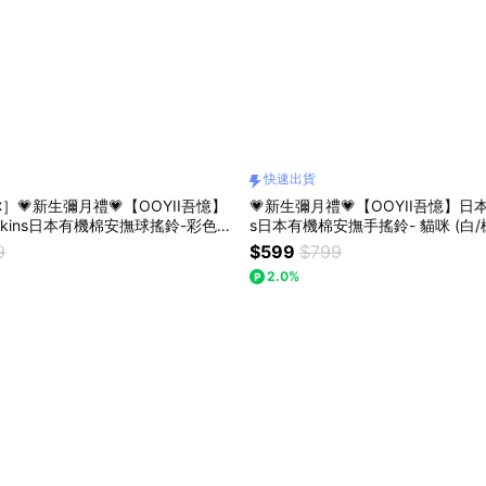
快速出貨
］💗新生彌月禮💗【OOYII吾憶】
💗新生彌月禮💗【OOYII吾憶】日本
pkins日本有機棉安撫球搖鈴-彩色原
s日本有機棉安撫手搖鈴- 貓咪 (白/
、彌月禮、懷孕禮｜【快速出貨】
禮、彌月禮、懷孕禮｜【快速出貨
9
$599
$799
2.0%