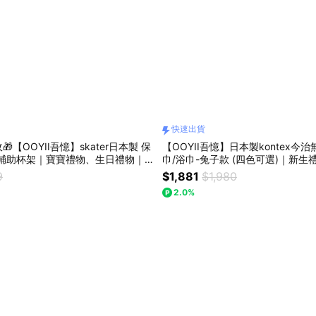
快速出貨
🎁【OOYII吾憶】skater日本製 保
【OOYII吾憶】日本製kontex今
包輔助杯架｜寶寶禮物、生日禮物｜
巾/浴巾-兔子款 (四色可選)｜新
】
週歲禮、生日禮物｜【快速出貨】
9
$1,881
$1,980
2.0%