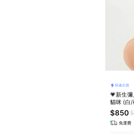
快速出貨
💗新生彌
貓咪 (
$850
$
免運費