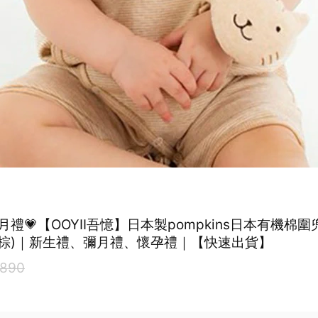
月禮💗【OOYII吾憶】日本製pompkins日本有機棉圍
白/棕)｜新生禮、彌月禮、懷孕禮｜【快速出貨】
890