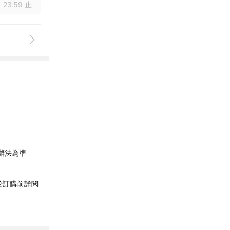
 23:59 止
辦法為準
於訂購前詳閱