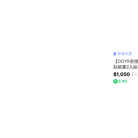
快速出貨
【OOYII吾
貼紙書2入
禮、生日禮
$1,050
$1
出貨】
2.0%