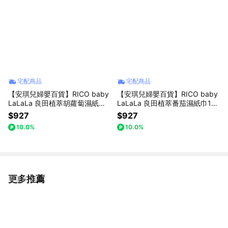
宅配商品
宅配商品
【安琪兒婦嬰百貨】RICO baby
【安琪兒婦嬰百貨】RICO baby
LaLaLa 良田植萃胡蘿蔔濕紙巾1
LaLaLa 良田植萃番茄濕紙巾10
00抽X10包/箱
0抽X10包/箱
$927
$927
10.0%
10.0%
更多推薦
看更多