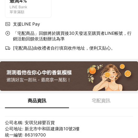
最高4%
LINE Bank
單筆滿額
支援LINE Pay
「宅配商品」回饋將於購買後30天發送至購買者LINE帳號，行
銷活動回饋依活動辦法為準
[宅配商品]由收禮者自行填寫收件地址，便利又貼心。
商品資訊
宅配資訊
公司名稱: 安琪兒婦嬰百貨
公司地址: 新北市中和區建康路10號2樓
統一編號: 86319700