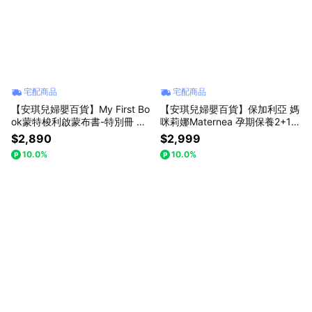
址:新北市中和區建康路10號2樓 統一編號 : 86319700 客服電話 :
02-7709-5899 Line官方客服 : @angelbaby1985 服務時間 : 國定
上班日 10:00-18:00
宅配商品
宅配商品
【安琪兒婦嬰百貨】My First Bo
【安琪兒婦嬰百貨】保加利亞 媽
ok蒙特梭利啟蒙布書-特別冊 動
咪莉娜Maternea 孕期保養2+1禮
物篇(熱帶叢林)
盒-無痕美體霜150ml+彈力潤膚
$2,890
$2,999
油+乳尖修護膏(妊娠霜/妊娠油/
10.0%
10.0%
身體油/乳尖修護)