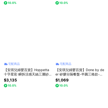
10.0%
10.0%
宅配商品
宅配商品
【安琪兒婦嬰百貨】Hoppetta
【安琪兒婦嬰百貨】Done by de
十字星彩 瞬拆涼感天絲三層紗防
er 矽膠分隔餐盤-半圓三格款-綠
踢背心(可拆替換透氣排汗網眼
色
$3,135
$1,069
布-2-7歲-粉紅
10.0%
10.0%