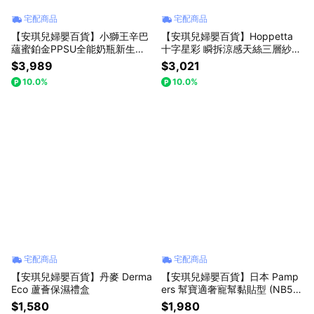
宅配商品
宅配商品
【安琪兒婦嬰百貨】小獅王辛巴
【安琪兒婦嬰百貨】Hoppetta
蘊蜜鉑金PPSU全能奶瓶新生禮
十字星彩 瞬拆涼感天絲三層紗防
盒
踢背心(可拆替換透氣排汗網眼
$3,989
$3,021
布-0-3歲-粉藍
10.0%
10.0%
宅配商品
宅配商品
【安琪兒婦嬰百貨】丹麥 Derma
【安琪兒婦嬰百貨】日本 Pamp
Eco 蘆薈保濕禮盒
ers 幫寶適奢寵幫黏貼型 (NB54
片x3包 箱購)
$1,580
$1,980