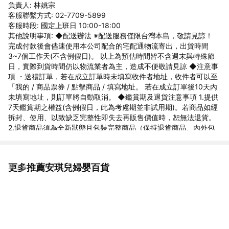
負責人: 林姚宗
客服聯繫方式: 02-7709-5899
客服時段: 國定上班日 10:00-18:00
其他說明事項: ◆配送辦法 ※配送服務僅限台灣本島，敬請見諒！
完成付款後會儘速使用本公司配合的宅配通物流寄出，出貨時間
3~7個工作天(不含例假日)。 以上為預估時間皆不含週末與特殊節
日，實際到貨時間仍以物流業者為主，造成不便敬請見諒 ◆注意事
項 ・送禮訂單，若在成立訂單時未填寫收件者地址，收件者可以至
「我的 / 商品票券 / 點擊商品 / 填寫地址。 若在成立訂單後10天內
未填寫地址，則訂單將自動取消。 ◆鑑賞期及退貨注意事項 1.提供
7天鑑賞期之權益(含例假日，此為考慮期並非試用期)。若商品如經
拆封、使用、以致缺乏完整性即失去再販售價值時，恕無法退貨。
2.退貨商品須為全新狀態且包裝完整商品（保持退貨商品、內外包
裝、贈品等之完整性）。 3.若要退貨，請以原始包裝方式寄回，包
含完整無損之外箱、商品、包裝紙，目錄、吊牌、贈品等。若原外
箱已遺失，請另使用紙箱包覆於商品原廠包裝外，切勿直接於原包
更多推薦安琪兒婦嬰百貨
看更多
裝上黏貼紙張或書寫文字，來做寄送。若原盒內所有物品有損壞或
遺失，恕不接受退貨。 4.7天鑑賞期，不可適用於以下情況，如留
有污漬、磨損、有異味、配件不全等，恕不接受退貨。 5.因電腦解
析度及螢幕等問題會有色差差異，以收到的商品實品為準。 6.下單
前欲確認貨量及任何問題歡迎使用聊聊洽詢，國定假日、例假日賣
場暫停回覆訊息及出貨。 ◆商家資訊 公司名稱:安琪兒婦嬰百貨 地