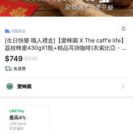
宅配商品
[生日快樂 職人禮盒]【愛蜂園 X The caff’e life】
荔枝蜂蜜430gX1瓶+精品耳掛咖啡(衣索比亞・西
達摩 G1 桃子甜心) 10gX6包
$749
$910
免運費
愛蜂園
LINE Pay
最高4%
LINE Bank
單筆滿額