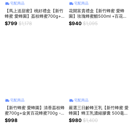
宅配商品
宅配商品
【馬上送甜蜜】桃好禮盒【新竹
花開富貴禮盒【新竹蜂蜜 愛蜂
蜂蜜 愛蜂園】荔枝蜂蜜700g+玫
園】玫瑰蜂蜜醋500ml +百花蜂
瑰蜂蜜醋300ml
蜜醋300ml
$799
$1,178
$940
$1,095
宅配商品
宅配商品
【新竹蜂蜜 愛蜂園】清香荔枝蜂
嚴選三日齡蜂王乳【新竹蜂蜜 愛
蜜700g+金黃百花蜂蜜700g -桃
蜂園】蜂王乳濃縮膠囊 500毫
好禮盒裝
克/粒 (60粒/瓶) (冷凍寄送)裸裝
$998
$980
$1,400
無禮盒/生日禮/中秋送禮/春節送
禮