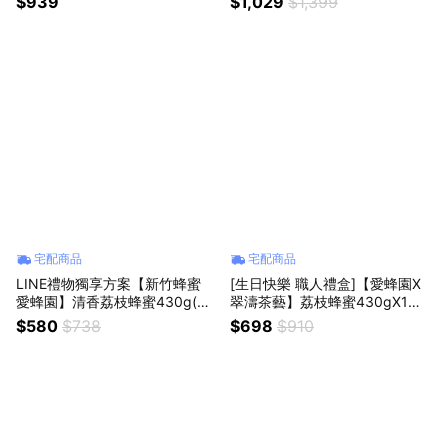
$939
$1,029
$1,399
宅配商品
宅配商品
LINE禮物獨享方案【新竹蜂蜜
[生日快樂 職人禮盒]【愛蜂園X
愛蜂園】清香荔枝蜂蜜430g(禮
翠濤茶藝】荔枝蜂蜜430gX1瓶
盒裝)+蜂蜜氣泡飲X2瓶
+ 杉林溪烏龍紅茶包2.5gX10包
$580
$738
$698
$910