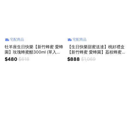
宅配商品
宅配商品
牡羊座生日快樂【新竹蜂蜜 愛蜂
【生日快樂甜蜜送達】桃好禮盒
園】玫瑰蜂蜜醋300ml (單入禮
【新竹蜂蜜 愛蜂園】荔枝蜂蜜7
盒裝)
00g+百花蜂蜜醋300ml |生日禮
$480
$618
$888
$1,069
物