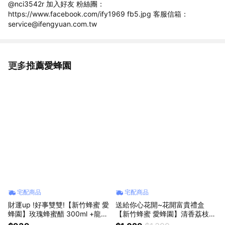
@nci3542r 加入好友 粉絲團：
https://www.facebook.com/ify1969 fb5.jpg 客服信箱：
service@ifengyuan.com.tw
更多推薦愛蜂園
看更多
宅配商品
宅配商品
財運up !好事雙雙!【新竹蜂蜜 愛
送給你心花開~花開富貴禮盒
蜂園】玫瑰蜂蜜醋 300ml +龍眼
【新竹蜂蜜 愛蜂園】清香荔枝蜂
蜂蜜 430ml 禮盒裝
蜜700g+玫瑰蜂蜜醋500ml