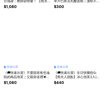
分感謝：教師節快樂！ 【熊夫人
單片巴斯克乳酪蛋糕｜濃郁不膩
甜點】冰心泡芙12入（收禮者可
口、送禮優雅無負擔💓（收禮者
$1,080
$300
自選口味）
可自選口味）
快速出貨
快速出貨
《🚚快速出貨》不愛甜老爸也淪
《🚚快速出貨》生日快樂🎂🥳
陷的精品泡芙｜父親節送禮💓🎁
【熊夫人甜點】冰心泡芙3入(收
【熊夫人甜點】冰心泡芙12入組
禮者可自選口味）
$1,080
$440