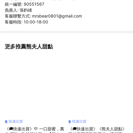
統一編號: 90551567
負責人: 張鈞雄
客服聯繫方式: mrsbear0801@gmail.com
客服時段: 10:00-18:00
更多推薦熊夫人甜點
看更多
快速出貨
快速出貨
《🚚快速出貨》💛 一口甜蜜，萬
《🚚快速出貨》《熊夫人甜點》