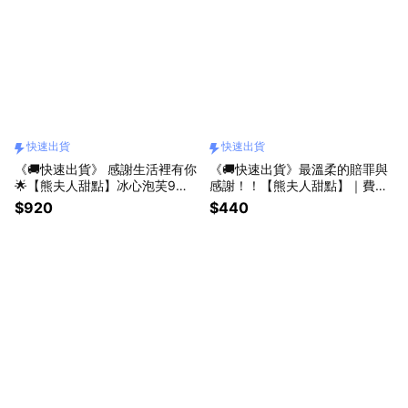
快速出貨
快速出貨
《🚚快速出貨》 感謝生活裡有你
《🚚快速出貨》最溫柔的賠罪與
🌟【熊夫人甜點】冰心泡芙9入
感謝！！【熊夫人甜點】｜費南
(收禮者可自選口味）
雪甜甜圈3入（收禮者可自選口
$920
$440
味）