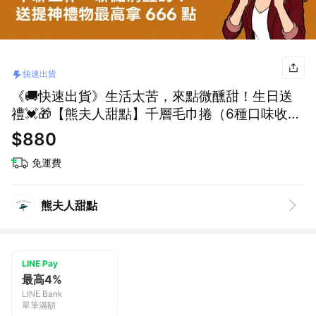
快速出貨
《🚚快速出貨》生活太苦，來點微醺甜！生日送
禮💓🎁【熊夫人甜點】千層毛巾捲（6種口味收禮
者可自選）
$880
免運費
熊夫人甜點
LINE Pay
最高4%
LINE Bank
單筆滿額