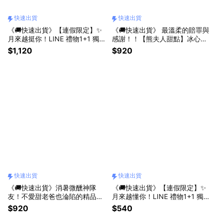
快速出貨
快速出貨
《🚚快速出貨》【連假限定】✨
《🚚快速出貨》 最溫柔的賠罪與
月來越挺你！LINE 禮物1+1 獨家
感謝！！【熊夫人甜點】冰心泡
獻禮【熊夫人甜點】
芙9 入（收禮者可自選口味）
$1,120
$920
快速出貨
快速出貨
《🚚快速出貨》消暑微醺神隊
《🚚快速出貨》【連假限定】✨
友！不愛甜老爸也淪陷的精品泡
月來越懂你！LINE 禮物1+1 獨家
芙｜父親節送禮💓🎁【熊夫人甜
獻禮【熊夫人甜點】
$920
$540
點】冰心泡芙9入