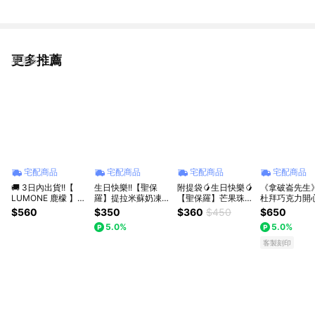
更多推薦
看更多
宅配商品
宅配商品
宅配商品
宅配商品
🚚 3日內出貨!!【
生日快樂!!【聖保
附提袋🥭生日快樂🥭
《拿破崙先生
LUMONE 鹿檬 】長
羅】提拉米蘇奶凍捲
【聖保羅】芒果珠寶
杜拜巧克力開
條精裝版｜翡翠海島
1條(500g/條)加贈燒
盒1盒(235g±4.5%/
崙千層cake 
$560
$350
$360
$450
$650
• 鹽之花檸檬蛋糕｜
果子千層1片(實際依
盒)｜慶生｜生日｜
小卡 / 400g/盒
5.0%
5.0%
生日禮物｜情人節禮
所選規格為主)
季節限定｜芒果季
物｜消暑甜點｜聖誕
客製刻印
禮物