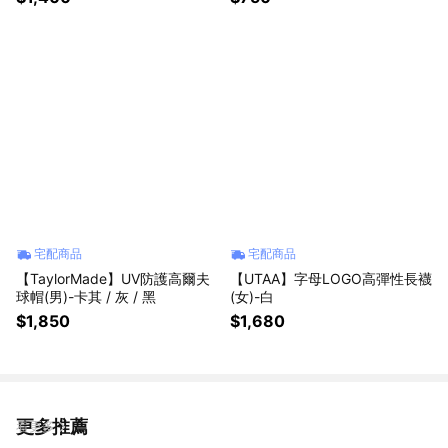
宅配商品
宅配商品
【TaylorMade】UV防護高爾夫
【UTAA】字母LOGO高彈性長襪
球帽(男)-卡其 / 灰 / 黑
(女)-白
$1,850
$1,680
更多推薦
看更多