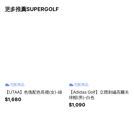
更多推薦SUPERGOLF
看更多
宅配商品
宅配商品
【UTAA】色塊配色長襪(女)-綠
【Adidas Golf】立體刺繡高爾夫
球帽(男)-白色
$1,680
$1,090