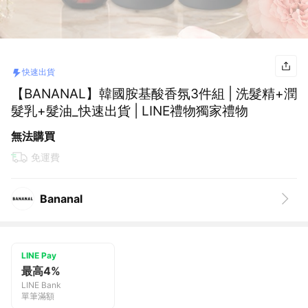
快速出貨
【BANANAL】韓國胺基酸香氛3件組 | 洗髮精+潤
髮乳+髮油_快速出貨 | LINE禮物獨家禮物
無法購買
免運費
Bananal
LINE Pay
最高4%
LINE Bank
單筆滿額