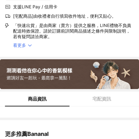
支援LINE Pay / 信用卡
[宅配商品]由收禮者自行填寫收件地址，便利又貼心。
「快速出貨」是由商家（賣方）提供之服務，LINE禮物不負責
配送時效保證。請於訂購前詳閱商品描述之條件與限制說明，
若有疑問請洽商家。
看更多
商品資訊
宅配資訊
更多推薦Bananal
看更多