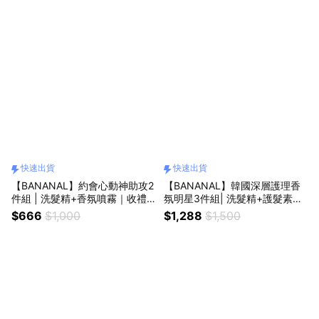
快速出貨
快速出貨
【BANANAL】約會心動神助攻2
【BANANAL】韓國深層護理香
件組 | 洗髮精+香氛噴霧｜收禮
氛明星3件組| 洗髮精+護髮素
者自選香味_快速出貨
+護髮油_快速出貨｜禮盒
$666
$1,000
$1,288
$1,500