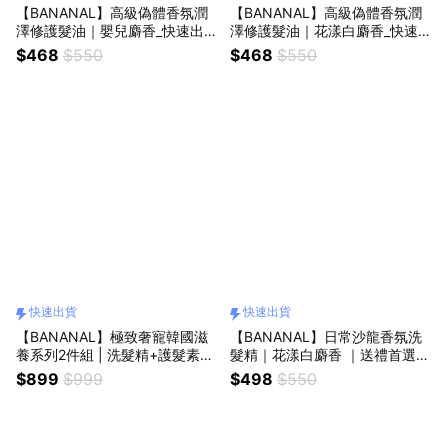
【BANANAL】高級偽體香氛潤
【BANANAL】高級偽體香氛潤
澤修護髮油｜嬰兒麝香_快速出貨
澤修護髮油｜花漾白麝香_快速出
| 生日快樂 | 送禮首選 | 回頭率
貨 | 生日快樂 | 送禮首選 | 回頭
$468
$550
$468
$550
定錨
率定錨
快速出貨
快速出貨
【BANANAL】極致奢寵韓國滋
【BANANAL】日常沙龍香氛洗
養系列2件組 | 洗髮精+護髮素任
髮精｜花漾白麝香 ｜送禮首選_
選｜茉莉雪松_快速出貨 | 情人節
快速出貨
$899
$999
$498
$550
快樂 | 禮盒