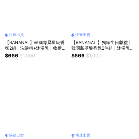
快速出貨
快速出貨
【BANANAL】韓國專屬星級香
【BANANAL 】獨家生日獻禮 |
氛2組 | 洗髮精+沐浴乳 | 收禮者
韓國胺基酸香氛2件組 | 沐浴乳
自選香味_快速出貨 | 生日快樂
+噴霧_快速出貨
$666
$1,000
$666
$1,000
快速出貨
快速出貨