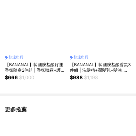
快速出貨
快速出貨
【BANANAL】韓國胺基酸好運
【BANANAL】韓國胺基酸香氛3
香氛隨身2件組 | 香氛噴霧+護髮
件組 | 洗髮精+潤髮乳+髮油_快
油_快速出貨
速出貨 | 生日快樂 | 禮盒
$666
$1,000
$988
$1,198
更多推薦
看更多