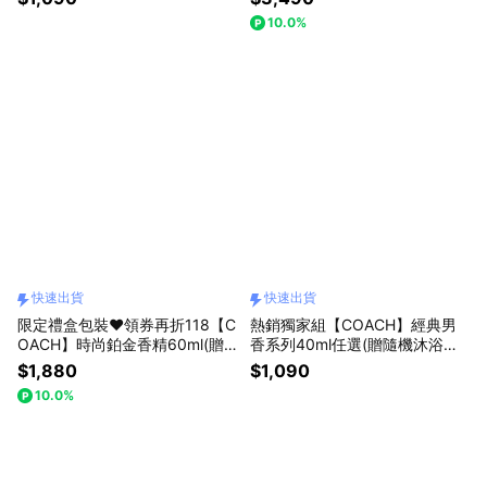
瓶.附提袋)快速出貨
10.0%
快速出貨
快速出貨
限定禮盒包裝❤️領券再折118【C
熱銷獨家組【COACH】經典男
OACH】時尚鉑金香精60ml(贈
香系列40ml任選(贈隨機沐浴精1
隨機沐浴精100ml+小香乙瓶.附
00ml)收禮者自選款式.快速出貨
$1,880
$1,090
提袋)快速出貨
10.0%