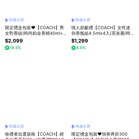
快速出貨
快速出貨
限定禮盒包裝❤️【COACH】男
情人節獻禮【COACH】女性迷
女對香組(時尚鉑金香精40ml+芙
你香氛組4.5mlx4入(芙洛麗/時
洛麗淡香精30ml.附提袋)快速出
尚戀紅/閃耀/逐夢暮光淡香精)快
$2,099
$1,299
貨
速出貨
15.0%
5.0%
快速出貨
快速出貨
收禮者自選規格【COACH】經
限定禮盒包裝❤️領券再折300