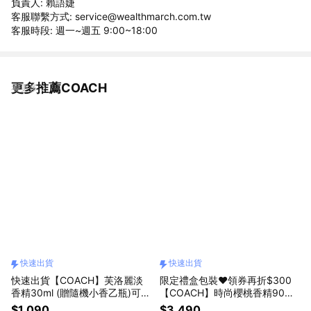
負責人: 賴語婕
客服聯繫方式: service@wealthmarch.com.tw
客服時段: 週一~週五 9:00~18:00
更多推薦COACH
看更多
快速出貨
快速出貨
快速出貨【COACH】芙洛麗淡
限定禮盒包裝❤️領券再折$300
香精30ml (贈隨機小香乙瓶)可
【COACH】時尚櫻桃香精90ml
$199加購身體乳100ml
(贈COACH盥洗包+隨機小香乙
$1,090
$3,490