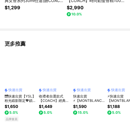
典女香系列30ml任選(贈COACH
【COACH】時尚鉑金香精100ml
香水筆7.5ml+小包.附禮袋)快速
(贈COACH盥洗包+隨機小香乙
$1,299
$2,990
出貨
瓶.附提袋)快速出貨
10.0%
更多推薦
看更多
快速出貨
快速出貨
快速出貨
快速出貨
🔜快速出貨【YSL】
收禮者自選款式
快速出貨
⚡快速出貨
粉光緞影限定💖鎖心
【COACH】經典男
⚡【MONTBLANC
【MONTBLA
光唇釉｜享 限定唇
香系列60ml任選(贈
萬寶龍】星際旅者男
寶龍】傳奇系
$1,650
$1,449
$1,590
$1,188
袋｜情人節禮物
COACH品牌帽)快速
性淡香水75ml(贈品
30ml任選(贈
5.0%
5.0%
15.0%
5.0%
出貨
牌帽+隨機小香乙瓶.
品牌帽+隨機
附禮袋)
瓶.附禮袋)收
品牌會員
選規格