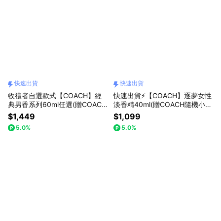
快速出貨
快速出貨
收禮者自選款式【COACH】經
快速出貨⚡【COACH】逐夢女性
典男香系列60ml任選(贈COACH
淡香精40ml(贈COACH隨機小香
品牌帽)快速出貨
乙瓶)可$299加購COACH香水筆
$1,449
$1,099
7.5ml
5.0%
5.0%