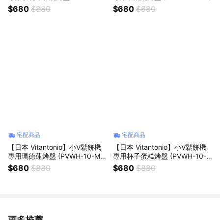
FP (VWH-600B鬆餅機適用)
$680
$880
$680
$880
宅配商品
宅配商品
【日本 Vitantonio】小V鬆餅機
【日本 Vitantonio】小V鬆餅機
專用瑪德蓮烤盤 (PVWH-10-M
專用杯子蛋糕烤盤 (PVWH-10-C
D)
C)
$680
$880
$680
$880
更多推薦
看更多