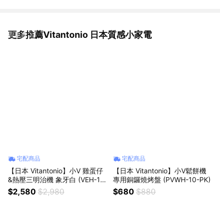
更多推薦Vitantonio 日本質感小家電
看更多
宅配商品
宅配商品
【日本 Vitantonio】小V 雞蛋仔
【日本 Vitantonio】小V鬆餅機
&熱壓三明治機 象牙白 (VEH-10
專用銅鑼燒烤盤 (PVWH-10-PK)
B-I)
$2,580
$2,980
$680
$880