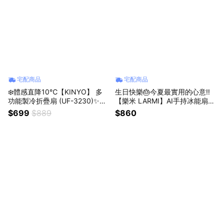
宅配商品
宅配商品
❄️體感直降10℃【KINYO】 多
生日快樂🎂今夏最實用的心意‼️
功能製冷折疊扇 (UF-3230)✨一
【樂米 LARMI】AI手持冰能扇-L
鍵啟動瞬間冰感✨夏天必備 (SH
MF08MAX✨渦輪增壓強風 3秒
$699
$889
$860
OPPING99)
瞬間降溫✨超長續航力⚡會說話
的風扇 (SHOPPING99)