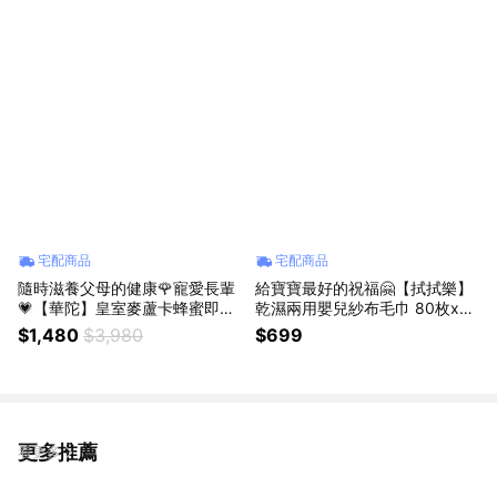
宅配商品
宅配商品
隨時滋養父母的健康🌹寵愛長輩
給寶寶最好的祝福🤗【拭拭樂】
💗【華陀】皇室麥蘆卡蜂蜜即飲
乾濕兩用嬰兒紗布毛巾 80枚x12
燕窩✨母親節禮物✨ 麥蘆卡蜂蜜
盒-箱購 爸媽的小幫手💪 (Shopp
$1,480
$3,980
$699
✨ 燕窩 ✨即飲燕窩✨ 滋補養顏✨
ing99)
送媽媽 ✨長輩禮推薦 (SHOPPIN
G99)
更多推薦
看更多