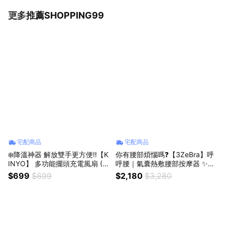
更多推薦SHOPPING99
看更多
宅配商品
宅配商品
❄️降溫神器 解放雙手更方便‼️【K
你有腰部煩惱嗎❓【3ZeBra】呼
INYO】 多功能擺頭充電風扇 (U
呼腰｜氣囊熱敷腰部按摩器 ✨貼
F-4320)✨60度廣角✨媽媽解放
合腰部曲線✨七種仿真按摩手法
$699
$899
$2,180
$3,280
雙手✨推車也適用✨ (SHOPPIN
✨六顆能量磁石(SHOPPING99)
G99)