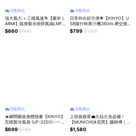
宅配商品
宅配商品
強大風力 + 三檔風速🌀【樂米 L
日常外出好方便🌟【KINYO】U
ARMI】隨身製冷掛脖風扇LMF1
SB隨行杯果汁機280ml 🎁交換
8✨急速製冷冰直降10°C✨超長
禮物🎁聖誕節🎁生日禮物🎁好禮
$860
$990
$799
$1,120
續航力⚡(SHOPPING99)
首選 (SHOPPING99)
宅配商品
宅配商品
🔥瞬間吸收身體熱量【KINYO】
上班族救星💼久站久坐必備！
百檔製冷風扇 (UF-3250)✨一鍵
【MUNICHI沐尼黑】腿師傅｜氣
啟動瞬間冰感✨夏天必備 (SHOP
壓熱敷美腿按摩器/腿部按摩1入/
$699
$749
$1,580
PING99)
2入 MR.LEG💞 (Shopping99)