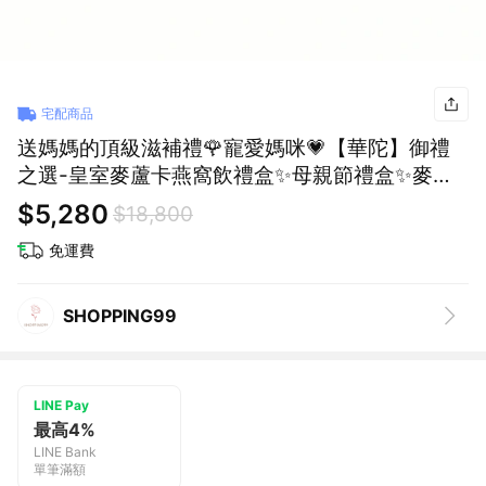
宅配商品
送媽媽的頂級滋補禮🌹寵愛媽咪💗【華陀】御禮
之選-皇室麥蘆卡燕窩飲禮盒✨母親節禮盒✨麥蘆
卡蜂蜜✨燕窩飲✨滋補養顏✨高級送禮推薦✨媽媽
$5,280
$18,800
最愛 (SHOPPING99)
免運費
SHOPPING99
LINE Pay
最高4%
LINE Bank
單筆滿額