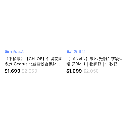
宅配商品
宅配商品
《平輸版》【CHLOE】仙境花園
【LANVIN】浪凡 光韻白茶淡香
系列 Cedrus 北國雪松香氛沐浴
精 (30ML)｜教師節｜中秋節｜
露 (300ML)｜畢業季｜星座禮｜
星座禮｜生日禮物｜情人節｜感
$1,699
$2,050
$1,099
$2,050
生日禮物｜情人節禮物｜感謝禮
謝禮