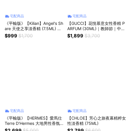
宅配商品
宅配商品
《平輸版》【Kilian】Angel's Sh
【GUCCI】花悅慕意女性香精 P
are 天使之享淡香精 (7.5ML) 噴
ARFUM (30ML)｜教師節｜中秋
式小香｜星座禮｜生日禮物｜情
節｜星座禮｜生日禮物｜情人節
$999
$1,700
$1,899
$3,700
人節禮物｜感謝禮
｜感謝禮
宅配商品
宅配商品
《平輸版》【HERMES】愛馬仕
【CHLOE】芳心之旅夜幕精粹女
Terre D'Hermes 大地男性香氛
性淡香精 (75ML)
禮盒(淡香水100ML+沐浴膠80M
$2,699
$5,000
$2,799
$6,600