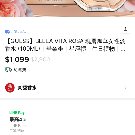
宅配商品
【GUESS】BELLA VITA ROSA 瑰麗風華女性淡
香水 (100ML)｜畢業季｜星座禮｜生日禮物｜情
人節禮物｜感謝禮
$1,099
$2,900
免運費
真愛香水
LINE Pay
最高4%
LINE Bank
單筆滿額