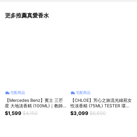
更多推薦真愛香水
看更多
宅配商品
宅配商品
【Mercedes Benz】賓士 三芒
【CHLOE】芳心之旅流光綠苑女
星 大地淡香精 (100ML)｜教師
性淡香精 (75ML) TESTER 環保
節｜中秋節｜星座禮｜生日禮物
包裝
$1,599
$4,150
$3,099
$6,600
｜情人節｜感謝禮