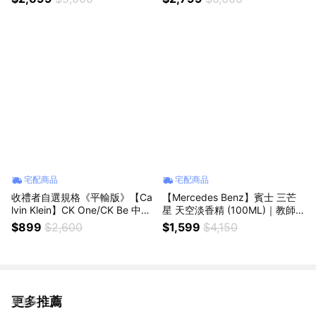
L)｜父親節｜星座禮｜生日禮物
｜情人節禮物｜感謝禮
宅配商品
宅配商品
收禮者自選規格《平輸版》【Ca
【Mercedes Benz】賓士 三芒
lvin Klein】CK One/CK Be 中性
星 天空淡香精 (100ML)｜教師
淡香水 (100ML)｜畢業季｜星座
節｜中秋節｜星座禮｜生日禮物
$899
$2,600
$1,599
$4,150
禮｜生日禮物｜情人節禮物｜感
｜情人節｜感謝禮
謝禮
更多推薦
看更多