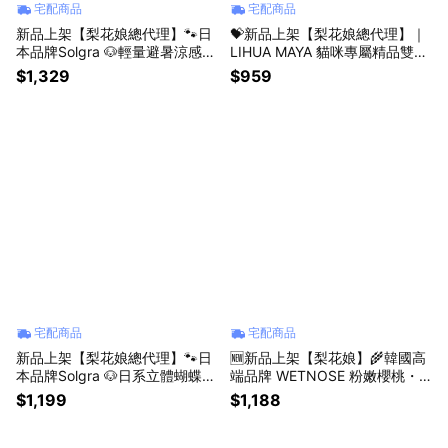
宅配商品
宅配商品
新品上架【梨花娘總代理】🐾日
💝新品上架【梨花娘總代理】｜
本品牌Solgra 🐶輕量避暑涼感萌
LIHUA MAYA 貓咪專屬精品雙薄
耳遮陽寵物帽/冰涼圍脖(6款)
荷棒棒糖｜純羊毛手工玩具・SG
$1,329
$959
S多項安全檢驗
宅配商品
宅配商品
新品上架【梨花娘總代理】🐾日
🆕新品上架【梨花娘】🌾韓國高
本品牌Solgra 🐶日系立體蝴蝶結
端品牌 WETNOSE 粉嫩櫻桃・
寵物夏日浴衣(XS~XXL)
雙層毛絨冰淇淋寵物玩具(手工製
$1,199
$1,188
作，等待期約10~15天)