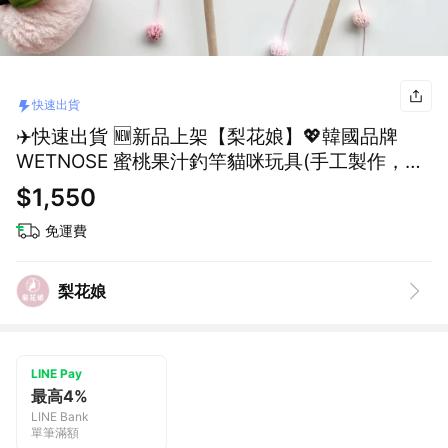
快速出貨
✈️快速出貨 🆕新品上架【梨花娘】💖韓國品牌
WETNOSE 蜜桃果汁釣竿貓咪玩具(手工製作，等
待期約10~15天)
$1,550
免運費
梨花娘
LINE Pay
最高4%
LINE Bank
單筆滿額