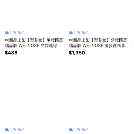
宅配商品
宅配商品
🆕新品上架【梨花娘】💖韓國高
🆕新品上架【梨花娘】🌾韓國高
端品牌 WETNOSE 立體縫線工
端品牌 WETNOSE 漫步微風森
藝 ‧ 韓系犬貓響聲貓草柑橘系列
林｜韓系手感毛絨苔蘚球玩具(手
$488
$1,350
寵物玩具🍊 (手工製作，等待期
工製作，等待期約10~15天)
約10~15天)
宅配商品
宅配商品