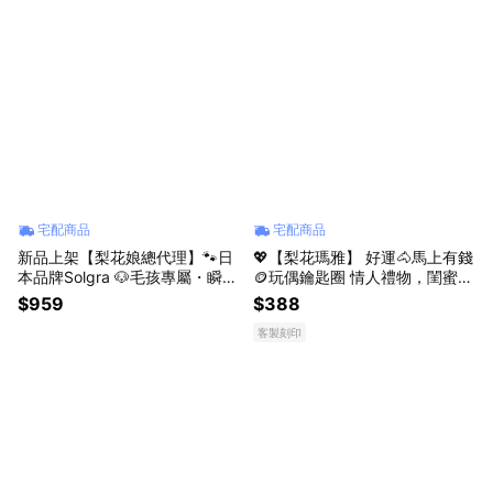
宅配商品
宅配商品
新品上架【梨花娘總代理】🐾日
💖【梨花瑪雅】 好運🐴馬上有錢
本品牌Solgra 🐶毛孩專屬・瞬冷
🪙玩偶鑰匙圈 情人禮物，閨蜜禮
降溫 U 型舒眠枕(M~L)
物，生日禮物，節慶禮物
$959
$388
客製刻印