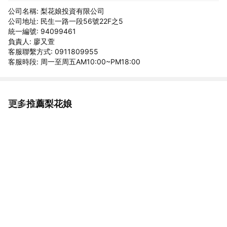
公司名稱: 梨花娘投資有限公司
公司地址: 民生一路一段56號22F之5
統一編號: 94099461
負責人: 廖又萱
客服聯繫方式: 0911809955
客服時段: 周一至周五AM10:00~PM18:00
更多推薦梨花娘
看更多