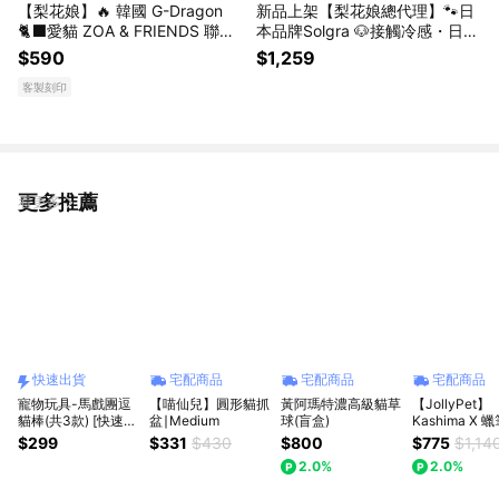
【梨花娘】🔥 韓國 G-Dragon
新品上架【梨花娘總代理】🐾日
🐈‍⬛愛貓 ZOA & FRIENDS 聯名
本品牌Solgra 🐶接觸冷感・日式
限量系列 生日禮物 情人禮物 寵
絎縫寵物隨行冰涼墊(4色)
$590
$1,259
愛自己
客製刻印
更多推薦
看更多
快速出貨
宅配商品
宅配商品
宅配商品
寵物玩具-馬戲團逗
【喵仙兒】圓形貓抓
黃阿瑪特濃高級貓草
【JollyPet】
貓棒(共3款) [快速出
盆∣Medium
球(盲盒)
Kashima X 
貨] 貓咪玩具 (貓玩
新 小新的玩具
$299
$331
$430
$800
$775
$1,14
具,禮物,寵物玩具,發
抓板(無附玩具
2.0%
2.0%
聲玩具,貓狗玩具,狗
狗玩具,貓草玩具 逗