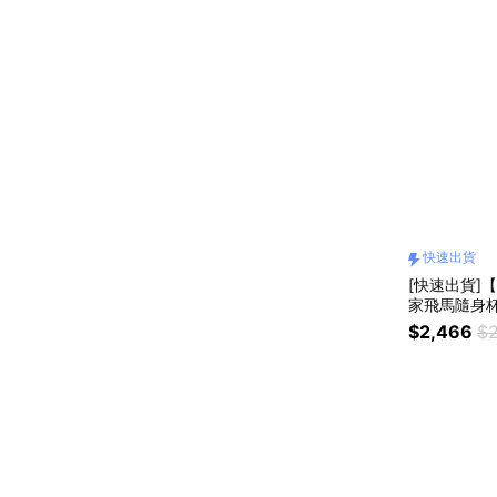
快速出貨
[快速出貨]【
家飛馬隨身杯 /
$2,466
$2