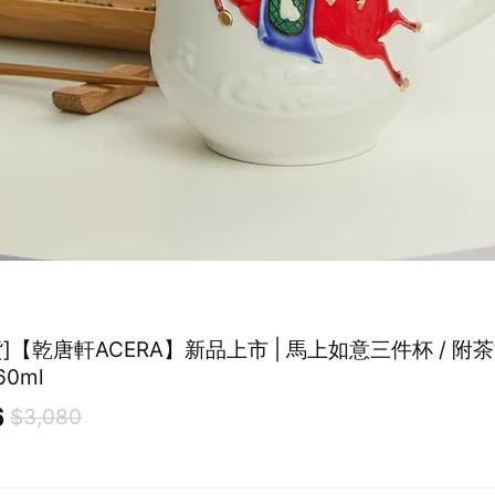
]【乾唐軒ACERA】新品上市 | 馬上如意三件杯 / 附茶漏
0ml
6
$3,080