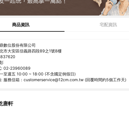
商品資訊
宅配資訊
睿鼎數位股份有限公司
台北市大安區信義路四段89之1號8樓
837620
衍彰
02-23960089
至週五 10:00 ~ 18:00 (不含國定例假日)
服務信箱：customerservice@12cm.com.tw (回覆時間約5個工作天)
乾唐軒