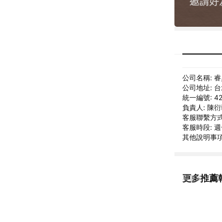
公司名稱: 
公司地址: 
統一編號: 42
負責人: 陳
客服聯繫方式: 
客服時段: 週一
其他說明事項: 
更多推薦
看更多