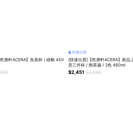
快速出貨
乾唐軒ACERA】魚喜杯 ( 綠釉 450
[快速出貨]【乾唐軒ACERA】新品上
意三件杯 / 附茶漏 / 2色 460ml
,350
$2,451
$2,580