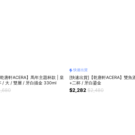
快速出貨
乾唐軒ACERA】馬年主題杯款 | 皇
[快速出貨]【乾唐軒ACERA】雙魚酒
 大 / 雙層 / 牙白描金 330ml
+二杯 / 牙白鎏金
,680
$2,282
$2,480