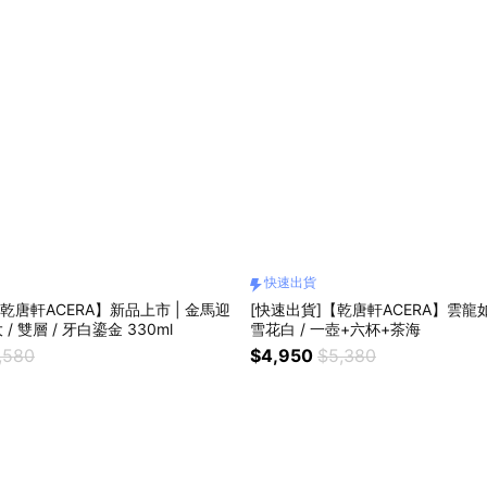
快速出貨
乾唐軒ACERA】新品上市 | 金馬迎
[快速出貨]【乾唐軒ACERA】雲龍
 / 雙層 / 牙白鎏金 330ml
雪花白 / 一壺+六杯+茶海
,580
$4,950
$5,380