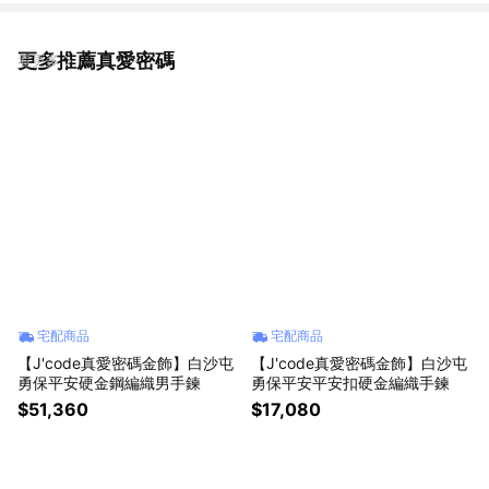
更多推薦真愛密碼
看更多
宅配商品
宅配商品
【J'code真愛密碼金飾】白沙屯
【J'code真愛密碼金飾】白沙屯
勇保平安硬金鋼編織男手鍊
勇保平安平安扣硬金編織手鍊
$51,360
$17,080