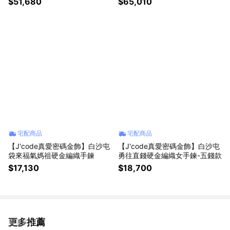
$51,680
$65,010
宅配商品
宅配商品
【J'code真愛密碼金飾】白沙屯
【J'code真愛密碼金飾】白沙屯
袋來福氣媽祖硬金編織手鍊
勇往直錢硬金編織女手鍊-五錢款
$17,130
$18,700
更多推薦
看更多