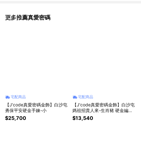
更多推薦真愛密碼
看更多
宅配商品
宅配商品
【J'code真愛密碼金飾】白沙屯
【J'code真愛密碼金飾】白沙屯
勇保平安硬金手鍊-小
媽祖招貴人來-生肖豬 硬金編織
手鍊
$25,700
$13,540