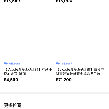
$13,540
$13,900
宅配商品
宅配商品
【J'code真愛密碼金飾】存愛小
【J'code真愛密碼金飾】白沙屯
愛心金豆-單顆
財富滿滿貔貅硬金編織男手鍊
$4,590
$71,200
更多推薦
看更多