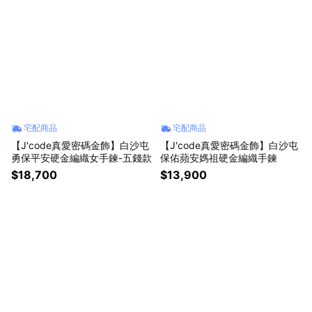
宅配商品
宅配商品
【J'code真愛密碼金飾】白沙屯
【J'code真愛密碼金飾】白沙屯
勇保平安硬金編織女手鍊-五錢款
保佑蘋安媽祖硬金編織手鍊
$18,700
$13,900