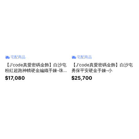
宅配商品
宅配商品
【J'code真愛密碼金飾】白沙屯
【J'code真愛密碼金飾】白沙屯
粉紅超跑神轎硬金編織手鍊-珠珠
勇保平安硬金手鍊-小
款
$17,080
$25,700