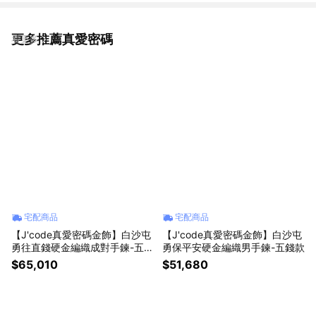
更多推薦真愛密碼
看更多
宅配商品
宅配商品
【J'code真愛密碼金飾】白沙屯
【J'code真愛密碼金飾】白沙屯
勇往直錢硬金編織成對手鍊-五錢
勇保平安硬金編織男手鍊-五錢款
款
$65,010
$51,680