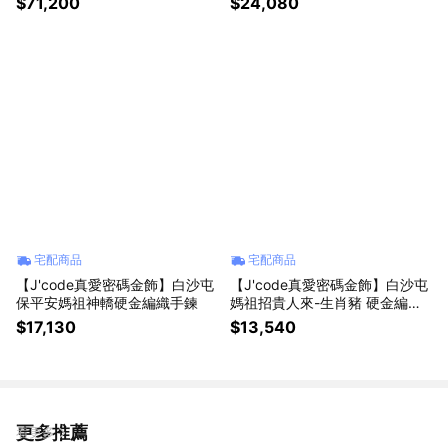
$71,200
$24,080
宅配商品
宅配商品
【J'code真愛密碼金飾】白沙屯
【J'code真愛密碼金飾】白沙屯
保平安媽祖神轎硬金編織手鍊
媽祖招貴人來-生肖豬 硬金編織
手鍊
$17,130
$13,540
更多推薦
看更多