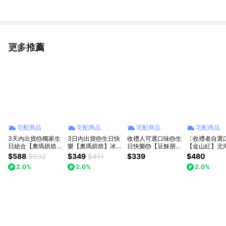
更多推薦
看更多
宅配商品
宅配商品
宅配商品
宅配商品
3天內出貨🎂獨家生
3日內出貨🎂生日快
收禮人可選口味🎂生
〔收禮者自選
日組合【奧瑪烘焙】
樂【奧瑪烘焙】冰冰
日快樂🎂【豆穌朋】
【金山紅】北
冰心餅乾泡芙4口味
吃最消暑 極大顆爆
招牌綜合泡芙-指定
乳燒(4入/盒) |
$588
$692
$349
$411
$339
$480
＋千層蛋塔 LINE禮
餡幸福 冰心餅乾泡
口味任選1盒｜指定
內出貨 | LIN
2.0%
2.0%
2.0%
物獨家 情人節快樂
芙 頂級香草卡士達
規格加贈檸檬塔1入
家
獅子座生日快樂 送
｜濃情草莓 ｜雙重
｜團購｜送禮好評激
禮首選禮盒
黑巧卡士達 獅子座
推
生日快樂 情人節快
樂 泡芙禮盒