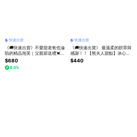
快速出貨
快速出貨
《🚚快速出貨》不愛甜老爸也淪
《🚚快速出貨》 最溫柔的賠罪與
陷的精品泡芙｜父親節送禮💓🎁
感謝！！【熊夫人甜點】冰心泡
【熊夫人甜點】冰心泡芙6入組
芙3入（收禮者可自選口味）
$680
$440
8.0%