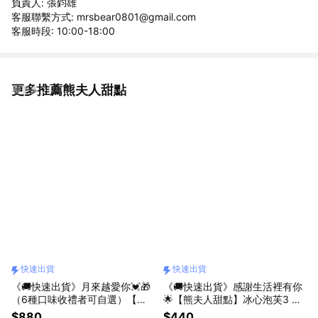
負責人: 張鈞雄
客服聯繫方式: mrsbear0801@gmail.com
客服時段: 10:00-18:00
更多推薦熊夫人甜點
看更多
快速出貨
快速出貨
《🚚快速出貨》月來越愛你💓🎁
《🚚快速出貨》感謝生活裡有你
（6種口味收禮者可自選）【熊
🌟【熊夫人甜點】冰心泡芙3 入
夫人甜點】千層毛巾捲
(收禮者可自選口味）
$880
$440