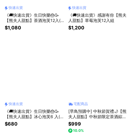
快速出貨
快速出貨
《🚚快速出貨》生日快樂🎂🥳
《🚚快速出貨》感謝有你【熊夫
【熊夫人甜點】茶酒泡芙12入(收
人甜點】草莓泡芙12入組
禮者可自選口味）
$1,080
$1,200
快速出貨
宅配商品
《🚚快速出貨》生日快樂🎂🥳
[早鳥預購中] 中秋節賀禮🌙【熊
【熊夫人甜點】冰心泡芙6 入(收
夫人甜點】中秋節限定茶酒綜合
禮者可自選口味）
禮盒（收禮者可自選到貨時間）
$680
$999
10.0%