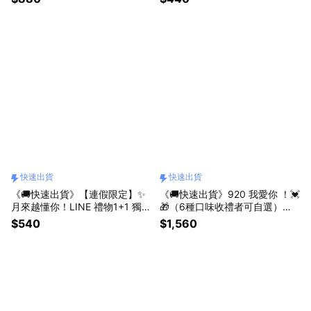
快速出貨
快速出貨
《🚚快速出貨》【連假限定】✨
《🚚快速出貨》920 我愛你 ！💓
月來越懂你！LINE 禮物1+1 獨家
🎁（6種口味收禮者可自選）
獻禮【熊夫人甜點】
【熊夫人甜點】千層毛巾捲1+1
$540
$1,560