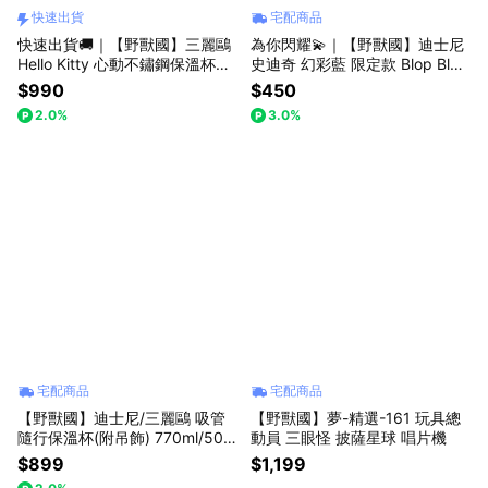
快速出貨
宅配商品
快速出貨🚚｜【野獸國】三麗鷗
為你閃耀💫｜【野獸國】迪士尼
Hello Kitty 心動不鏽鋼保溫杯套
史迪奇 幻彩藍 限定款 Blop Blop
組｜MarTube 馬克圖布
系列｜SOAP STUDIO DY129
$990
$450
2.0%
3.0%
宅配商品
宅配商品
【野獸國】迪士尼/三麗鷗 吸管
【野獸國】夢-精選-161 玩具總
隨行保溫杯(附吊飾) 770ml/500
動員 三眼怪 披薩星球 唱片機
ml 不鏽鋼水壺套組 (8款任選) (H
$899
$1,199
ello Kitty/史迪奇/三眼怪/牡蠣寶