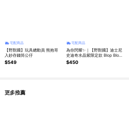
宅配商品
宅配商品
【野獸國】玩具總動員 熊抱哥
為你閃耀✨｜【野獸國】迪士尼
入鈔存錢筒公仔
史迪奇水晶紫限定款 Blop Blop
系列｜SOAP STUDIO DY128
$549
$450
更多推薦
看更多