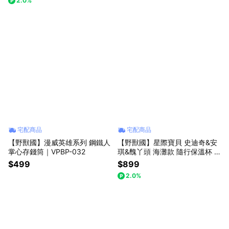
2.0%
寶/魯斯佛/馴龍高手/動物方城市/
地球娛樂室)
宅配商品
宅配商品
【野獸國】漫威英雄系列 鋼鐵人
【野獸國】星際寶貝 史迪奇&安
掌心存錢筒｜VPBP-032
琪&醜丫頭 海灘款 隨行保溫杯 7
70ml (附吊飾)
$499
$899
2.0%