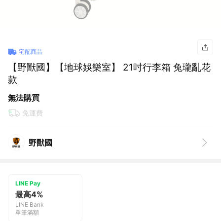
宅配商品
【野獸國】【地球娛樂室】 21吋行李箱 兔瓏亂花
款
無法購買
免運費
野獸國
LINE Pay
最高4%
LINE Bank
單筆滿額