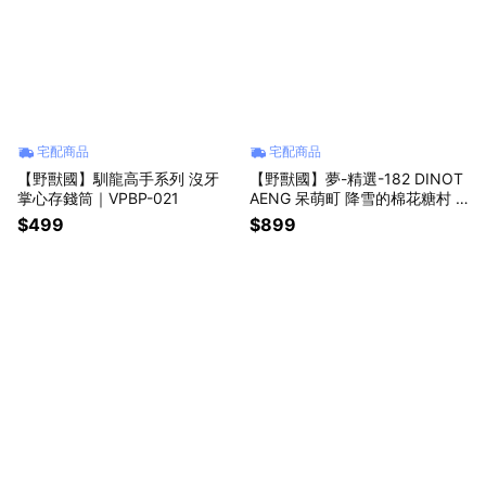
宅配商品
宅配商品
【野獸國】馴龍高手系列 沒牙
【野獸國】夢-精選-182 DINOT
掌心存錢筒｜VPBP-021
AENG 呆萌町 降雪的棉花糖村 :
冬日午後
$499
$899