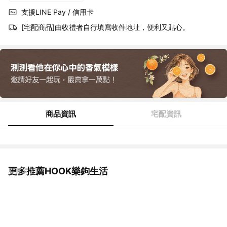
支援LINE Pay / 信用卡
[宅配商品]由收禮者自行填寫收件地址，便利又貼心。
商品資訊
宅配資訊
更多推薦HOOK樂鉤生活
看更多