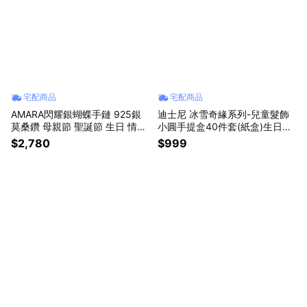
宅配商品
宅配商品
AMARA閃耀銀蝴蝶手鏈 925銀
迪士尼 冰雪奇緣系列-兒童髮飾
莫桑鑽 母親節 聖誕節 生日 情人
小圓手提盒40件套(紙盒)生日禮
節禮物
物 女孩禮物
$2,780
$999