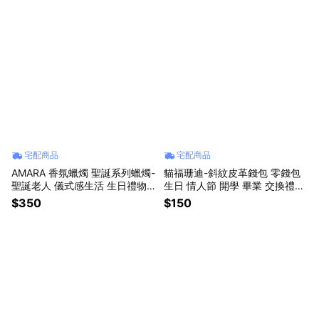
宅配商品
宅配商品
AMARA 香氛蠟燭 聖誕系列蠟燭-
貓福珊迪-斜紋皮革錢包 零錢包
聖誕老人 儀式感生活 生日禮物
生日 情人節 開學 畢業 交換禮物
情人節禮物 交換禮物 聖誕禮物
聖誕禮物
$350
$150