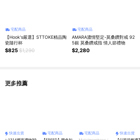
宅配商品
宅配商品
【Hook's嚴選】STTOKE精品陶
AMARA濃情堅定-莫桑鑽對戒 92
瓷隨行杯
5銀 莫桑鑽戒指 情人節禮物
$825
$1,290
$2,280
更多推薦
看更多
快速出貨
宅配商品
宅配商品
快速出貨
✨1314獨家禮物[快
【FREED】雙色扣
Metalmorphose｜
【父親節獻禮