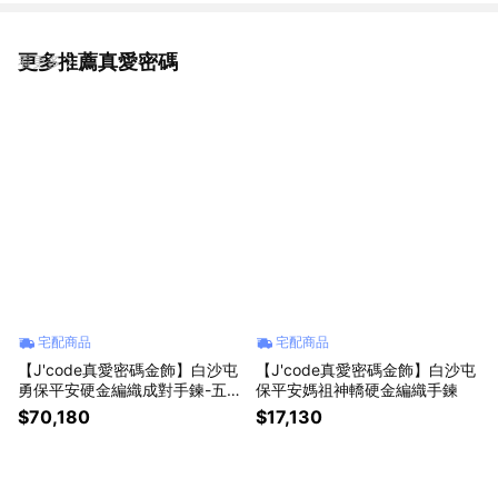
更多推薦真愛密碼
看更多
宅配商品
宅配商品
【J'code真愛密碼金飾】白沙屯
【J'code真愛密碼金飾】白沙屯
勇保平安硬金編織成對手鍊-五錢
保平安媽祖神轎硬金編織手鍊
款
$70,180
$17,130