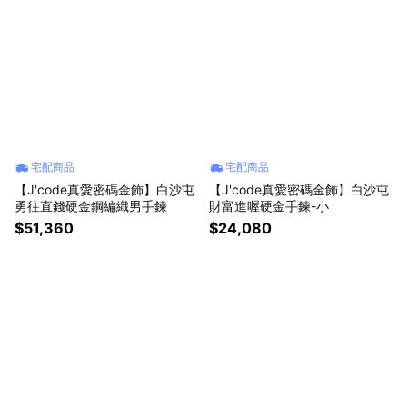
宅配商品
宅配商品
【J'code真愛密碼金飾】白沙屯
【J'code真愛密碼金飾】白沙屯
勇往直錢硬金鋼編織男手鍊
財富進喔硬金手鍊-小
$51,360
$24,080