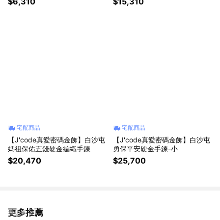
$6,310
$15,310
宅配商品
宅配商品
【J'code真愛密碼金飾】白沙屯
【J'code真愛密碼金飾】白沙屯
媽祖保佑五錢硬金編織手鍊
勇保平安硬金手鍊-小
$20,470
$25,700
更多推薦
看更多