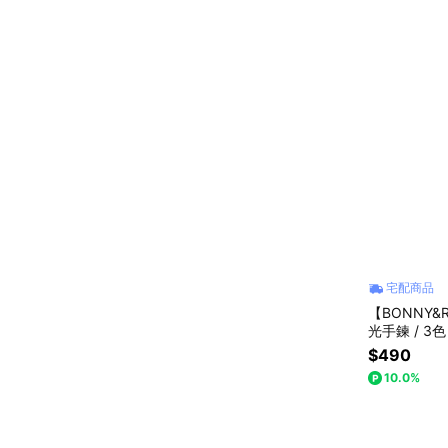
宅配商品
【BONNY&
光手鍊 / 3
韓國飾品 禮
$490
10.0%