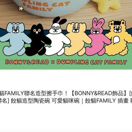
FAMILY聯名造型擦手巾！【BONNY&READ飾品】
Y聯名] 餃貓造型陶瓷碗 可愛貓咪碗｜餃貓FAMILY 插畫 
禮物 畢業季禮物 禮物推薦 專屬包裝