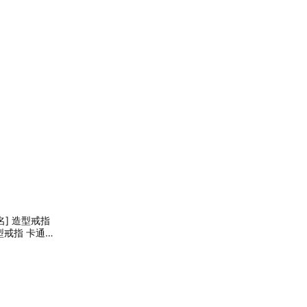
名] 造型戒指
造型戒指 卡通飾