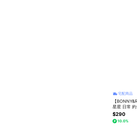
宅配商品
【BONNY&
星星 日常 
品 韓系
$290
10.0%