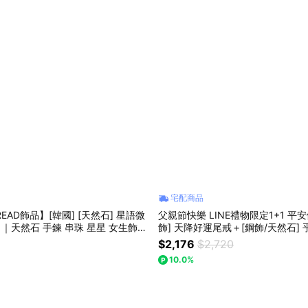
宅配商品
READ飾品】[韓國] [天然石] 星語微
父親節快樂 LINE禮物限定1+1 平
色 ｜天然石 手鍊 串珠 星星 女生飾品
飾] 天降好運尾戒＋[鋼飾/天然石]
物推薦
鍊 ｜大甲鎮瀾宮聯名 開運飾品 好運
$2,176
$2,720
汗抗氧 招財 父親節 男友
10.0%