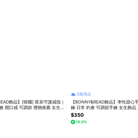
宅配商品
READ飾品】[韓國] 星辰守護戒指｜
【BONNY&READ飾品】率性甜心
約會 開口戒 可調節 禮物推薦 女生飾
鍊 日常 約會 可調節手鍊 女生飾品
$350
10.0%