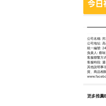
公司名稱: 
公司地址: 
統一編號: 24
負責人: 蔡
客服聯繫方式: 
客服時段: 週一
其他說明事項
貨、商品相關問
www.faceb
更多推薦B
看更多