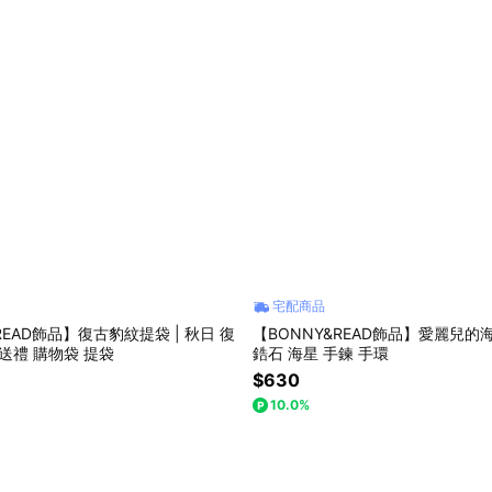
宅配商品
AD飾品】復古豹紋提袋 | 秋日 復
【BONNY&READ飾品】愛麗兒
 送禮 購物袋 提袋
鋯石 海星 手鍊 手環
$630
10.0%