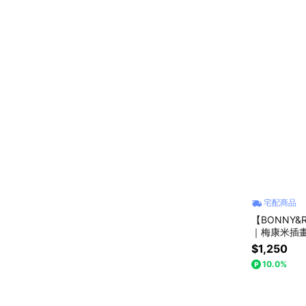
宅配商品
【BONNY&
｜梅康米插畫
推薦
$1,250
10.0%