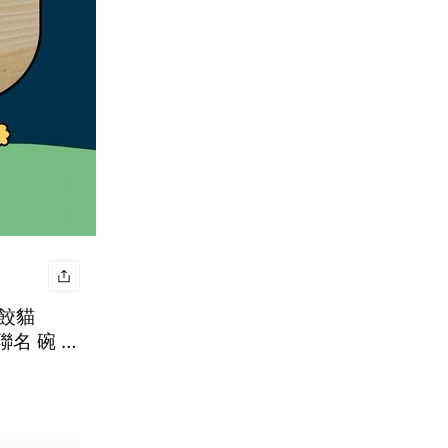
[餃貓
聯名 碗 餐