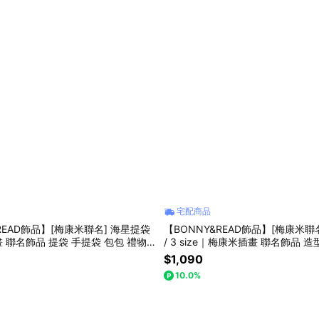
宅配商品
READ飾品】[梅康米聯名] 海星提袋
【BONNY&READ飾品】[梅康米聯
 聯名飾品 提袋 手提袋 包包 禮物
/ 3 size｜梅康米插畫 聯名飾品 
品 戒指 禮物推薦 專屬包裝
$1,090
10.0%