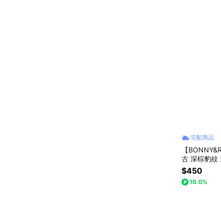
宅配商品
【BONNY&RE
古 深棕豹紋
$450
10.0%