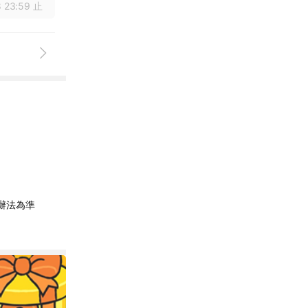
 23:59 止
辦法為準