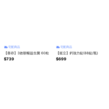
宅配商品
宅配商品
【善存】3效順暢益生菌 60粒
【挺立】鈣強力錠(88錠/瓶)
$739
$699