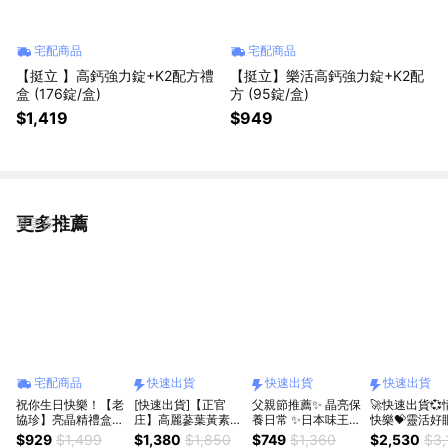
宅配商品
宅配商品
【挺立 】高鈣強力錠+K2配方禮
【挺立】樂活高鈣強力錠+K2配
盒 (176錠/盒)
方 (95錠/盒)
$1,419
$949
更多推薦
看更多
宅配商品
快速出貨
快速出貨
快速出貨
祝你生日快樂！【老
[快速出貨]【正官
父親節推薦✨ 晶亮保
🚀快速出貨
協珍】亮晶精禮盒
庄】高麗蔘葉黃素飲
養日常 ✨日本味王
快樂💝靈活好
(18入)
60mlx21入(產品效
金盞花葉黃素強化B
1+1組【悠活
$929
$1,499
$1,380
$1,850
$749
$1,360
$2,530
$3,