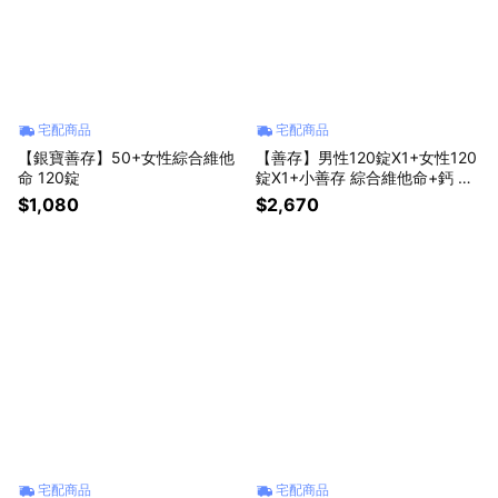
宅配商品
宅配商品
【銀寶善存】50+女性綜合維他
【善存】男性120錠X1+女性120
命 120錠
錠X1+小善存 綜合維他命+鈣 橘
子口味甜嚼錠90錠X1(共3盒)
$1,080
$2,670
宅配商品
宅配商品