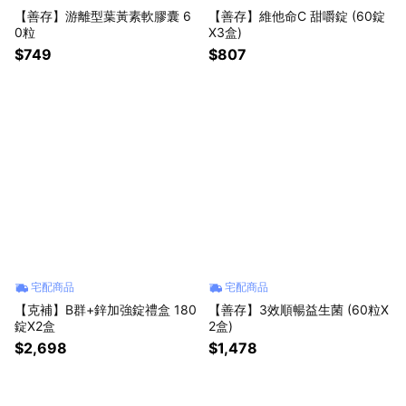
【善存】游離型葉黃素軟膠囊 6
【善存】維他命C 甜嚼錠 (60錠
0粒
X3盒)
$749
$807
宅配商品
宅配商品
【克補】B群+鋅加強錠禮盒 180
【善存】3效順暢益生菌 (60粒X
錠X2盒
2盒)
$2,698
$1,478