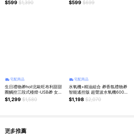
香x3+空間噴霧x1) 🎁 閨密禮物
禮物💰🎁健康平衡/愛情/聚財/智
$599
$1,390
$599
$699
情人禮物 心意送禮
慧💰
宅配商品
宅配商品
生日禮物🎁hoi!北歐旺布利甜甜
水氧機+精油組合 🎁香氛禮物🎁
圈觸控三段式檯燈-USB🎁 女友
智能遙控版 超聲波水氧機600M
禮物
L+hoi x 日京山風-香氛水氧機精
$1,299
$1,580
$1,198
$2,070
油20ml 三入組🎁 生日禮物
更多推薦
看更多