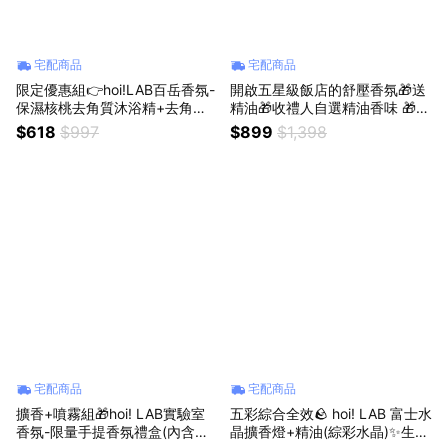
宅配商品
宅配商品
限定優惠組👉hoi!LAB百岳香氛-
開啟五星級飯店的舒壓香氛🎁送
保濕核桃去角質沐浴精+去角質
精油🎁收禮人自選精油香味 🎁香
洗手露+珊瑚絨親膚吸水擦手巾
氛禮物🎁智能遙控版-超聲波布藝
$618
$997
$899
$1,398
🎁送禮首選🎁
水氧機300ml🎁 生日禮物
宅配商品
宅配商品
擴香+噴霧組🎁hoi! LAB實驗室
五彩綜合全效🪨 hoi! LAB 富士水
香氛-限量手提香氛禮盒(內含擴
晶擴香燈+精油(綜彩水晶)✨生日