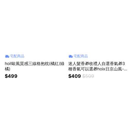
宅配商品
宅配商品
hoi!歐風質感三線格抱枕(橘紅/綠
迷人髮香🎁收禮人自選香氣🎁3
橘)
種香氣可以選🎁hoix日京山風-免
沖洗角蛋白護髮噴霧180ml 再送
$499
$409
$509
日京山風體驗包🎁