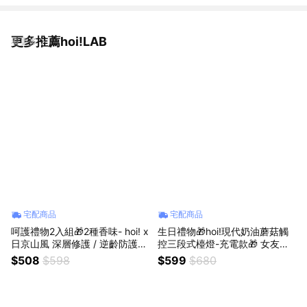
更多推薦hoi!LAB
看更多
宅配商品
宅配商品
呵護禮物2入組🎁2種香味- hoi! x
生日禮物🎁hoi!現代奶油蘑菇觸
日京山風 深層修護 / 逆齡防護護
控三段式檯燈-充電款🎁 女友禮
手霜 40g🎁柚子、中調 - 羅勒、
物
$508
$598
$599
$680
後調 - 岩蘭草心、紫羅蘭、鳶尾
花；中調-小荳蔻、皮革、紙莎
草；後調-檀香、琥珀、雪松