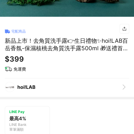
宅配商品
新品上市！去角質洗手露👉生日禮物✨hoi!LAB百
岳香氛-保濕核桃去角質洗手露500ml 🎁送禮首選
🎁
$399
免運費
hoi!LAB
LINE Pay
最高4%
LINE Bank
單筆滿額