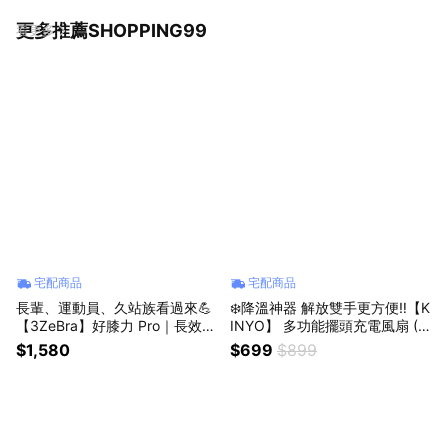
更多推薦SHOPPING99
看更多
宅配商品
宅配商品
長輩、運動員、久站族看過來💪
❄️降溫神器 解放雙手更方便‼️【K
【3ZeBra】好膝力 Pro｜長效鎖
INYO】 多功能擺頭充電風扇 (U
溫膝部按摩器✨三種震動按摩模
F-4320)✨60度廣角✨媽媽解放
$1,580
$699
$899
式✨工作辛苦了 (SHOPPING99)
雙手✨推車也適用✨ (SHOPPIN
G99)