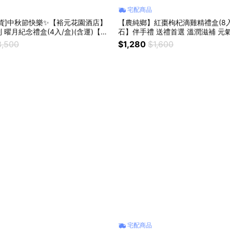
宅配商品
貨]中秋節快樂✨【裕元花園酒店】
【農純鄉】紅棗枸杞滴雞精禮盒(8入
 曜月紀念禮盒(4入/盒)(含運)【墊
石】伴手禮 送禮首選 溫潤滋補 元
伴手禮
調理
3,500
$1,280
$1,600
宅配商品