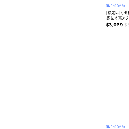
宅配商品
[指定區間出
盛世裕賞系列
腳石】月餅 
$3,069
$
宅配商品