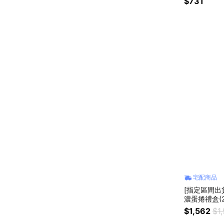
$731
禮品
宅配商品
[指定區間出
濃蛋捲禮盒(
$1,562
$1