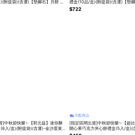
盒)(附提袋)(含運)【墊腳石】月餅 伴
禮盒(10品/盒)(附提袋)(含運)【
禮品
$722
宅配商品
貨]中秋節快樂✨【郭元益】迷你酥
[指定區間出貨]中秋節快樂✨【超
(8入/盒)(附提袋)(含運)-金沙蛋黃
開心果巧克力夾心餅禮盒(5入/盒)(
鳳梨奶黃酥/芋頭Q餅【墊腳石】月餅
石】