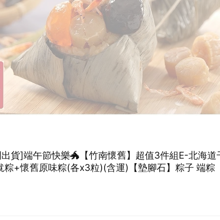
間出貨]端午節快樂🐲【竹南懷舊】超值3件組E-北海道
魷粽+懷舊原味粽(各x3粒)(含運)【墊腳石】粽子 端粽