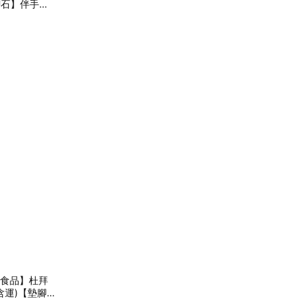
墊腳石】伴手禮
比食品】杜拜
含運)【墊腳