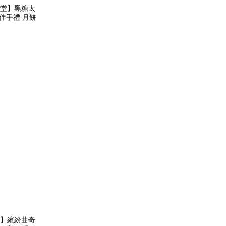
虎堂】黑糖太
】伴手禮 月餅
華】繽紛曲奇