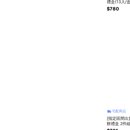
禮盒(13入/
手禮
$780
宅配商品
[指定區間出
餅禮盒 2件組
酥/綠豆椪/