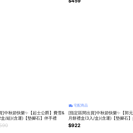
$459
宅配商品
貨]中秋節快樂✨【起士公爵】費雪&
[指定區間出貨]中秋節快樂✨【郭
2盒/組)(含運)【墊腳石】伴手禮
月餅禮盒(3入/盒)(含運)【墊腳石】
品
,590
$922