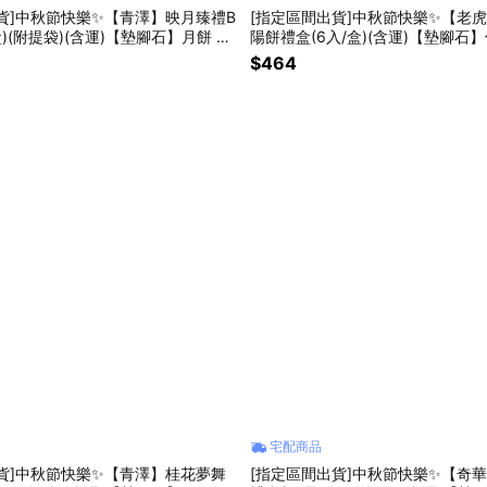
貨]中秋節快樂✨【青澤】映月臻禮B
[指定區間出貨]中秋節快樂✨【老
盒)(附提袋)(含運)【墊腳石】月餅 伴
陽餅禮盒(6入/盒)(含運)【墊腳石
$464
宅配商品
貨]中秋節快樂✨【青澤】桂花夢舞
[指定區間出貨]中秋節快樂✨【奇