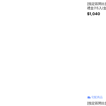
[指定區間出
禮盒(15入/
手禮
$1,040
宅配商品
[指定區間出