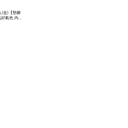
/盒)【墊腳
氣好氣色 內在