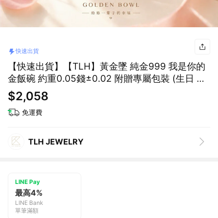
快速出貨
【快速出貨】【TLH】黃金墜 純金999 我是你的
金飯碗 約重0.05錢±0.02 附贈專屬包裝 (生日 送
禮)
$2,058
免運費
TLH JEWELRY
LINE Pay
最高4%
LINE Bank
單筆滿額