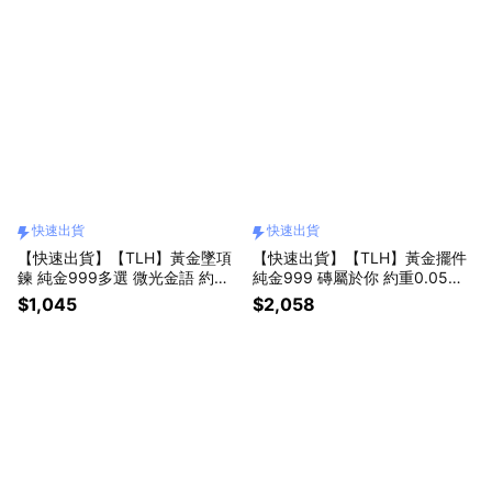
快速出貨
快速出貨
【快速出貨】【TLH】黃金墜項
【快速出貨】【TLH】黃金擺件
鍊 純金999多選 微光金語 約重
純金999 磚屬於你 約重0.05錢
0.01錢(母親節 生日 情人節 送禮
±0.01 附贈專屬包裝
$1,045
$2,058
)