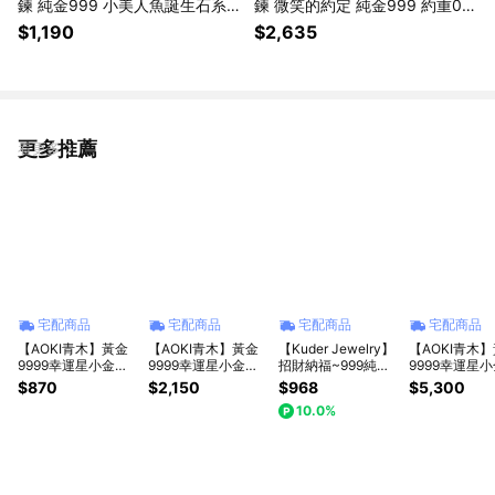
鍊 純金999 小美人魚誕生石系
鍊 微笑的約定 純金999 約重0.0
列 約重0.02錢±0.01(母親節 生
7錢±0.01 ( 生日禮 情人 交換禮
$1,190
$2,635
日 情人節 )
物)
更多推薦
看更多
宅配商品
宅配商品
宅配商品
宅配商品
【AOKI青木】黃金
【AOKI青木】黃金
【Kuder Jewelry】
【AOKI青木
9999幸運星小金豆
9999幸運星小金豆
招財納福~999純金
9999幸運星小
0.03錢 約重3厘±1
0.1錢
黃金金元寶集富罐~
克 1g
$870
$2,150
$968
$5,300
厘
買任1組送1條小金馬
10.0%
項鍊