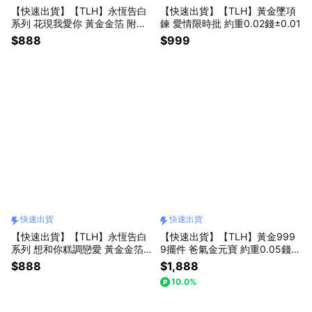
【快速出貨】【TLH】永恆告白
【快速出貨】【TLH】黃金墜項
系列 花現我愛你 黃金金箔 附贈
鍊 愛情限時批 約重0.02錢±0.01
專屬禮盒
$888
$999
快速出貨
快速出貨
【快速出貨】【TLH】永恆告白
【快速出貨】【TLH】黃金999
系列 想和你糕調戀愛 黃金金箔
9擺件 爸氣金元寶 約重0.05錢
附贈專屬禮盒
±0.01 贈送馬年平安御守 (父親
$888
$1,888
節 馬年 黃金擺件)
10.0%