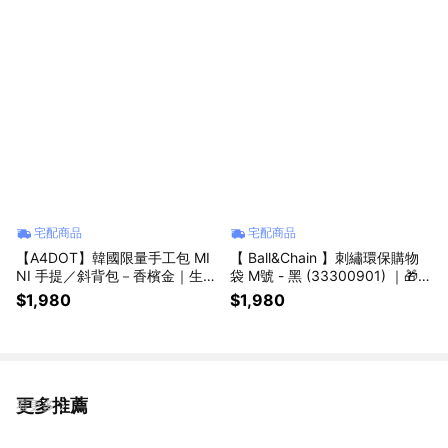
宅配商品
宅配商品
【A4DOT】韓國限量手工包 MI
【 Ball&Chain 】刺繡環保購物
NI 手提／斜背包－香檳金｜生日
袋 M號 - 黑 (33300901) ｜🎁生
禮物・送禮推薦
日送禮推薦
$1,980
$1,980
更多推薦
看更多