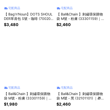
宅配商品
宅配商品
【 Bag'n'Noun】DOTS SHOUL
【 Ball&Chain 】刺繡環保購物
DER單肩包 S號 - 咖啡 (700209
袋 M號 - 粉膚 (33301159)｜七
62BROWN) ｜ 🎁 生日送禮推薦
夕「禮」所當然🎁生日送禮推薦
$3,480
$2,460
宅配商品
宅配商品
【 Ball&Chain 】刺繡環保購物
【 Ball&Chain 】刺繡環保購物
袋 M號 - 粉膚 (33301159)｜🎁
袋 M號 - 黑 (32101101) ｜🎁
生日送禮推薦
【獨一無二生日禮】神祕世界 ×
$1,980
$2,460
草莓手工編織掛飾