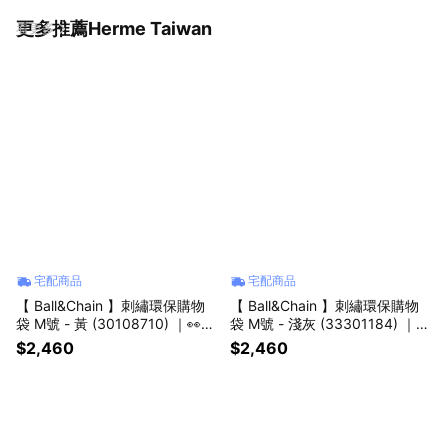
更多推薦Herme Taiwan
看更多
宅配商品
宅配商品
【 Ball&Chain 】刺繡環保購物
【 Ball&Chain 】刺繡環保購物
袋 M號 - 黃 (30108710) ｜👀
袋 M號 - 淺灰 (33301184) ｜七
眼裡🍓莓別人｜🎁送禮推薦
夕「禮」所當然🎁生日送禮推薦
$2,460
$2,460