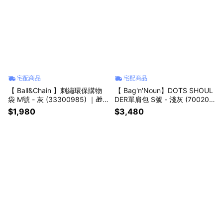
宅配商品
宅配商品
【 Ball&Chain 】刺繡環保購物
【 Bag'n'Noun】DOTS SHOUL
袋 M號 - 灰 (33300985) ｜🎁
DER單肩包 S號 - 淺灰 (700209
生日送禮推薦
62ECRU) ｜🎁生日送禮推薦
$1,980
$3,480