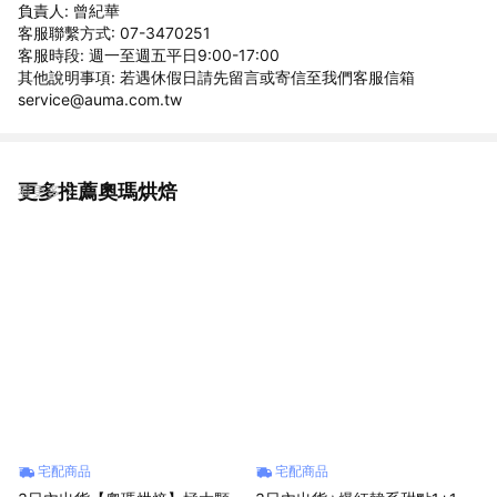
負責人: 曾紀華
客服聯繫方式: 07-3470251
客服時段: 週一至週五平日9:00-17:00
其他說明事項: 若遇休假日請先留言或寄信至我們客服信箱
service@auma.com.tw
更多推薦奧瑪烘焙
看更多
宅配商品
宅配商品