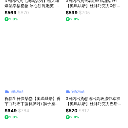
3日內出貨【奧瑪烘焙】極大顆
3日內出貨⭐️爆紅韓系甜點1+1
爆餡幸福禮物 冰心餅乾泡芙-濃
【奧瑪烘焙】杜拜巧克力Q餅＋
情草莓｜綜合口味 情人節快樂
脆皮奶油年糕 (各4入) 情人節甜
$569
$670
$599
$705
教師節快樂 獅子座生日快樂 泡
點 520甜點 開心果甜點 獅子座
2.0%
2.0%
芙禮盒 LINE禮物獨家
生日快樂 畢業禮物
宅配商品
宅配商品
祝你生日快樂🎂【奧瑪烘焙】香
3日內出貨🎂送出高級濃郁幸福
芋白巧布丁蛋糕(5吋) 獅子座生
【奧瑪烘焙】杜拜巧克力巴斯克
日快樂 情人節蛋糕 生日蛋糕 畢
蛋糕(4吋) 多口味任選 獅子座生
$649
$764
$520
$612
業禮物 升職禮物
日快樂 情人節快樂 畢業禮物
2.0%
2.0%