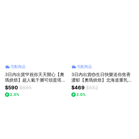
宅配商品
宅配商品
3日內出貨💚祝你天天開心【奧
3日內出貨🎂生日快樂送你焦香
瑪烘焙】超人氣千層可頌蛋塔｜
濃郁【奧瑪烘焙】北海道重乳巴
雙重開心果｜綜合口味 LINE禮
斯克蛋糕(4吋) 多口味任選 杜拜
$590
$695
$469
$552
物獨家 教師節快樂 獅子座生日
巧克力Q餅 加價購 獅子座生日快
2.0%
2.0%
快樂 情人節快樂 送禮首選禮盒
樂 情人節快樂 520快樂 慶祝蛋
糕 生日蛋糕