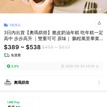
宅配商品
3日內出貨【奧瑪烘焙】脆皮奶油年糕 吃年糕一定
高中 步步高升 ｜雙重可可 原味｜ 鵬程萬里畢業
快樂 獅子座生日快樂 情人節快樂 送禮禮盒 巧克
$389 ~ $538
$458 ~ $633
力甜點
免運費
至 2026-09-30 23:59 止
2.0%
奧瑪烘焙
LINE Pay