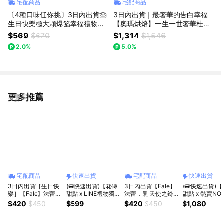
宅配商品
宅配商品
〔4種口味任你挑〕3日內出貨🎂
3日內出貨｜最奢華的告白幸福
生日快樂極大顆爆餡幸福禮物由
【奧瑪烘焙】一生一世奢華杜拜
你決定【奧瑪烘焙】冰心餅乾泡
巧克力組合 杜拜巧克力Q餅 杜拜
$569
$670
$1,314
$1,546
芙 送你滿滿的幸芙 獅子座生日
巧克力巴斯克 畢業快樂 520快樂
2.0%
5.0%
快樂 情人節快樂
情人節快樂 開心果甜點 獅子座
生日快樂 慶祝禮物 生日禮物
更多推薦
看更多
宅配商品
快速出貨
宅配商品
快速出貨
3日內出貨［生日快
(🚐快速出貨)【花磚
3日內出貨【Fale】
(🚐快速出貨)
樂］【Fale】法蕾．
甜點 x LINE禮物獨
法蕾．熊 天使之鈴
甜點 x 熱賣NO
熊 天使之鈴可麗露
家+99多一件】8月
可麗露禮盒(綜合6
合九入可麗露
$420
$450
$599
$420
$450
$1,080
禮盒/6入（原味/抹
限定-獅子座生日快
入-原味/巧克力/抹
茶/巧克力）
樂四入綜合可麗露組
茶)｜交換禮物、感