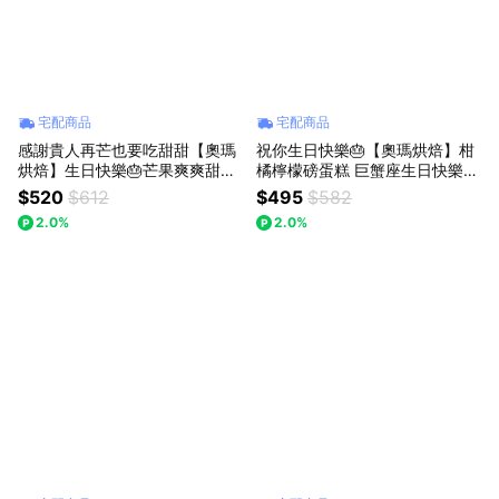
宅配商品
宅配商品
感謝貴人再芒也要吃甜甜【奧瑪
祝你生日快樂🎂【奧瑪烘焙】柑
烘焙】生日快樂🎂芒果爽爽甜點
橘檸檬磅蛋糕 巨蟹座生日快樂
盒 杜拜巧克力Q餅 加價購 520
情人節蛋糕 生日蛋糕 畢業禮物
$520
$612
$495
$582
情人節快樂 獅子座生日快樂 情
升職禮物
2.0%
2.0%
人節蛋糕 慶祝蛋糕 生日蛋糕 芒
果盒子 芒果甜點