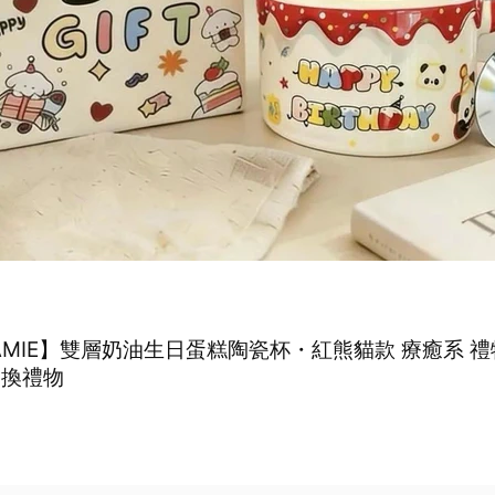
AMIE】雙層奶油生日蛋糕陶瓷杯・紅熊貓款 療癒系 禮
交換禮物