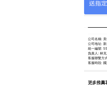
公司名稱: 
公司地址: 新
統一編號: 55
負責人: 林
客服聯繫方式: 
客服時段: 國定
更多推薦
看更多