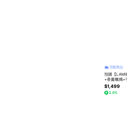
宅配商品
預購【LAM
+香薰蠟燭+
情人節 母親
$1,499
2.0%