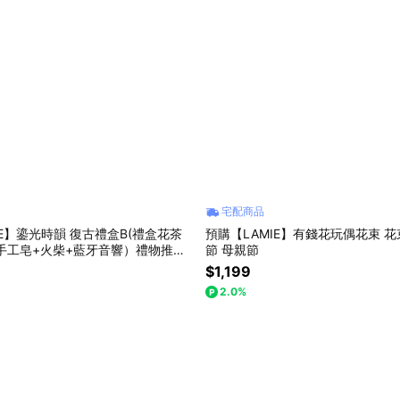
宅配商品
IE】鎏光時韻 復古禮盒B(禮盒花茶
預購【LAMIE】有錢花玩偶花束 花
手工皂+火柴+藍牙音響）禮物推薦
節 母親節
節
$1,199
2.0%