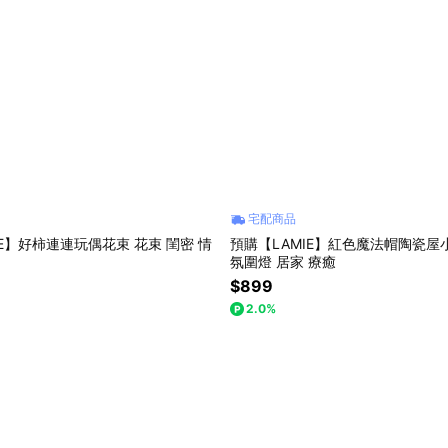
宅配商品
IE】好柿連連玩偶花束 花束 閨密 情
預購【LAMIE】紅色魔法帽陶瓷屋
氛圍燈 居家 療癒
$899
2.0%