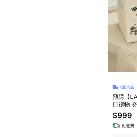
宅配商品
預購【L
日禮物 
$999
免運費