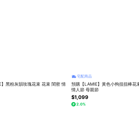
宅配商品
IE】黑粉灰韻玫瑰花束 花束 閨密 情
預購【LAMIE】黃色小狗扭扭棒花束
情人節 母親節
$1,099
2.0%