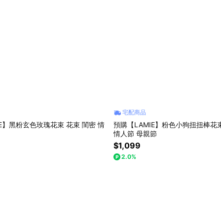
宅配商品
IE】黑粉玄色玫瑰花束 花束 閨密 情
預購【LAMIE】粉色小狗扭扭棒花束
情人節 母親節
$1,099
2.0%