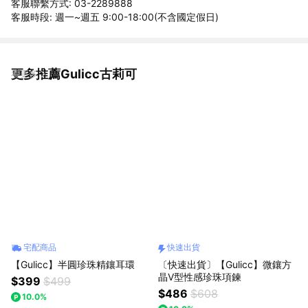
客服聯繫方式: 03-2289888
客服時段: 週一~週五 9:00-18:00(不含國定假日)
更多推薦Gulicc古莉可
看更多
宅配商品
快速出貨
【Gulicc】半圓珍珠精鑲耳環
〔快速出貨〕【Gulicc】微鑲方
晶V型性感珍珠項鍊
$399
$499
$486
$608
10.0%