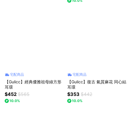
10.0%
宅配商品
宅配商品
【Gulicc】經典優雅祖母綠方形
【Gulicc】復古 氣質麻花 同心結
耳環
耳環
$452
$565
$353
$442
10.0%
10.0%