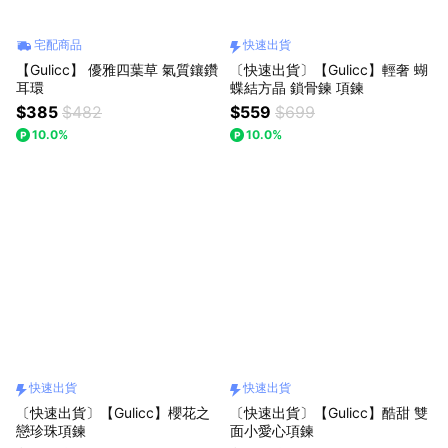
宅配商品
快速出貨
【Gulicc】 優雅四葉草 氣質鑲鑽
〔快速出貨〕【Gulicc】輕奢 蝴
耳環
蝶結方晶 鎖骨鍊 項鍊
$385
$482
$559
$699
10.0%
10.0%
快速出貨
快速出貨
〔快速出貨〕【Gulicc】櫻花之
〔快速出貨〕【Gulicc】酷甜 雙
戀珍珠項鍊
面小愛心項鍊