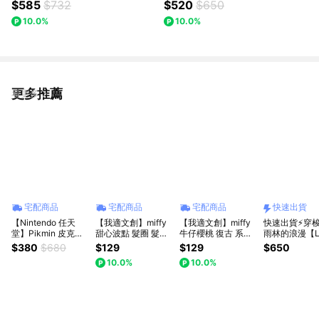
$585
$732
$520
$650
10.0%
10.0%
更多推薦
看更多
宅配商品
宅配商品
宅配商品
快速出貨
【Nintendo 任天
【我適文創】miffy
【我適文創】miffy
快速出貨⚡穿
堂】Pikmin 皮克敏
甜心波點 髮圈 髮飾
牛仔櫻桃 復古 系列
雨林的浪漫【L
羽毛 髮夾 一組兩入
髮夾 瀏海夾
髮飾 髮夾 瀏海夾
ERICKSON 
$380
$680
$129
$129
$650
艦】粗版 彈力
10.0%
10.0%
入 〈熱帶雨林