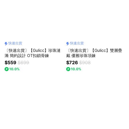
快速出貨
快速出貨
〔快速出貨〕【Gulicc】珍珠漣
〔快速出貨〕【Gulicc】雙層疊
漪 簡約設計 OT扣鎖骨鍊
戴 優雅珍珠項鍊
$559
$699
$726
$908
10.0%
10.0%