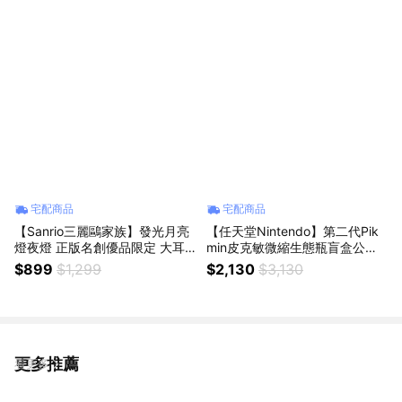
娃娃公仔鑰匙圈 女生朋友送禮
包包吊飾背包掛飾公仔鑰匙圈女
情人節交換禮物
生朋友送禮情侶交換禮物女友生
日
宅配商品
宅配商品
【Sanrio三麗鷗家族】發光月亮
【任天堂Nintendo】第二代Pik
燈夜燈 正版名創優品限定 大耳
min皮克敏微縮生態瓶盲盒公仔
狗 庫洛米 帕洽狗 造型燈具 怕黑
日本官方正版授權 辦公室擺件
$899
$1,299
$2,130
$3,130
必備 兒童節禮物 小孩禮物 入厝
桌上擺設 療癒小物 同事禮物 情
禮物 床頭燈床頭櫃擺飾 桌子裝
人節告白禮物 女生送禮 生日禮
飾女生朋友送禮百元交換禮物牡
物 520禮物 情侶交換禮物
羊座生日禮物
更多推薦
看更多