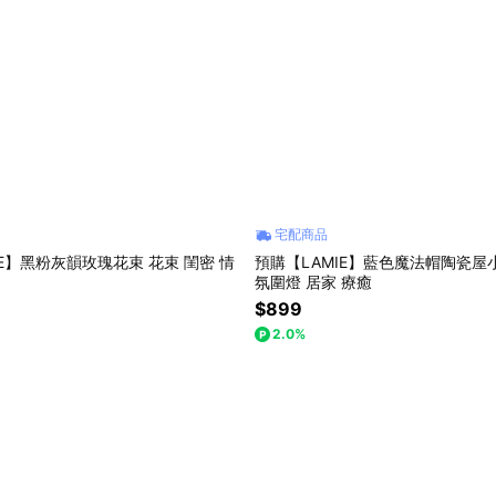
宅配商品
IE】黑粉灰韻玫瑰花束 花束 閨密 情
預購【LAMIE】藍色魔法帽陶瓷屋
氛圍燈 居家 療癒
$899
2.0%