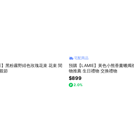
宅配商品
IE】黑粉霧野緋色玫瑰花束 花束 閨
預購【LAMIE】黃色小熊香薰蠟燭禮
母親節
物推薦 生日禮物 交換禮物
$899
2.0%