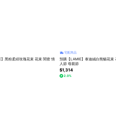
宅配商品
IE】黑粉柔緋玫瑰花束 花束 閨密 情
預購【LAMIE】泰迪絨白熊貓花束 
人節 母親節
$1,314
2.0%