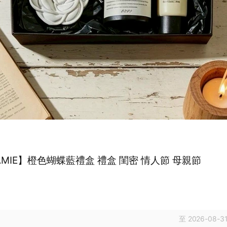
MIE】橙色蝴蝶藍禮盒 禮盒 閨密 情人節 母親節
至 2026-08-31