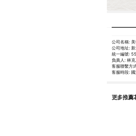
公司名稱: 
公司地址: 新
統一編號: 55
負責人: 林
客服聯繫方式: 
客服時段: 國定
更多推薦
看更多