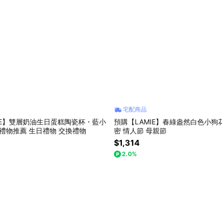
宅配商品
IE】雙層奶油生日蛋糕陶瓷杯・藍小
預購【LAMIE】春綠盎然白色小狗花
 禮物推薦 生日禮物 交換禮物
密 情人節 母親節
$1,314
2.0%