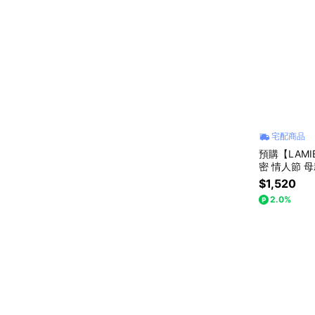
宅配商品
預購【LAM
密 情人節 
$1,520
2.0%