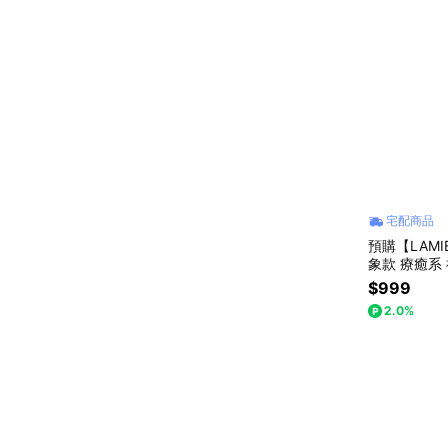
宅配商品
預購【LAM
象款 療癒系
$999
2.0%