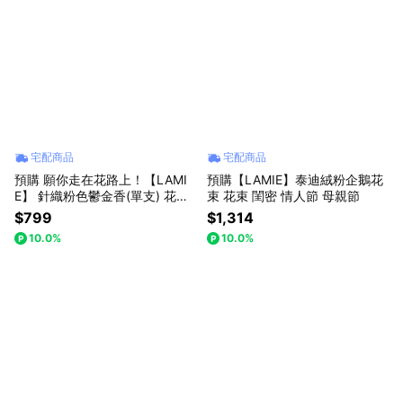
宅配商品
宅配商品
預購 願你走在花路上！【LAMI
預購【LAMIE】泰迪絨粉企鵝花
E】 針織粉色鬱金香(單支) 花朵
束 花束 閨密 情人節 母親節
花束 花束花禮 可愛花束 花束 針
$799
$1,314
織花 針織花束
10.0%
10.0%