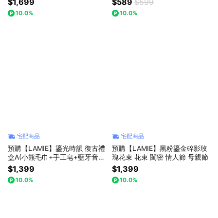
$1,699
$589
$599
10.0%
10.0%
宅配商品
宅配商品
預購【LAMIE】鎏光時韻 復古禮
預購【LAMIE】黑粉鎏金碎影玫
盒A(小熊毛巾+手工皂+藍牙音
瑰花束 花束 閨密 情人節 母親節
響）禮物推薦 情人節 母親節
$1,399
$1,399
10.0%
10.0%