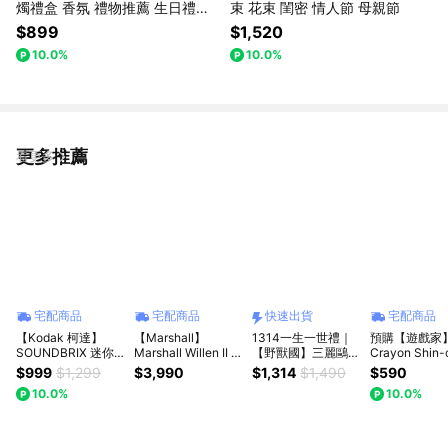
燭禮盒 香氛 禮物推薦 生日禮物
束 花束 閨密 情人節 母親節
交換禮物
$899
$1,520
10.0%
10.0%
更多推薦
看更多
宅配商品
宅配商品
快速出貨
宅配商品
【Kodak 柯達】
【Marshall】
1314一生一世禮｜
預購【遊戲家
SOUNDBRIX 迷你
Marshall Willen II 攜
【野獸國】三麗鷗
Crayon Shin-
聲音積木隨行無線藍
帶式藍牙喇叭
帕恰狗 藍牙喇叭｜
蠟筆小新 官方
$999
$1,299
$3,990
$1,314
$1,490
$590
牙喇叭 公司貨 送精
MarTube 馬克圖布
TV24方形藍
10.0%
10.0%
美小禮品G2
｜快速出貨🚚
熊貓裝白色/小
色