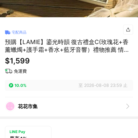
宅配商品
預購【LAMIE】鎏光時韻 復古禮盒C(玫瑰花+香
薰蠟燭+護手霜+香水+藍牙音響）禮物推薦 情人
節
$1,599
免運費
至 2026-08-08 23:59 止
10.0%
花花市集
LINE Pay