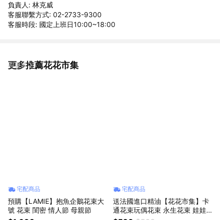
負責人: 林克威
客服聯繫方式: 02-2733-9300
客服時段: 國定上班日10:00~18:00
更多推薦花花市集
看更多
宅配商品
宅配商品
預購【LAMIE】抱魚企鵝花束大
送法國進口精油【花花市集】卡
號 花束 閨密 情人節 母親節
通花束玩偶花束 永生花束 娃娃
花束 卡通玩偶花束 - 布丁狗