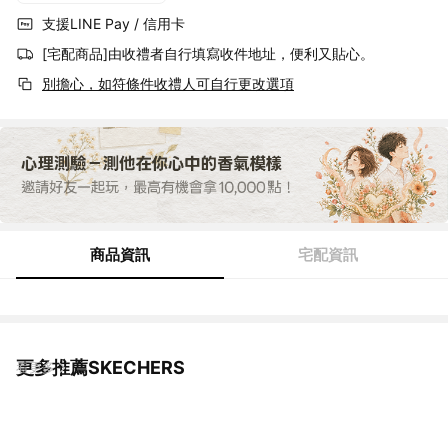
支援LINE Pay / 信用卡
[宅配商品]由收禮者自行填寫收件地址，便利又貼心。
別擔心，如符條件收禮人可自行更改選項
商品資訊
宅配資訊
更多推薦SKECHERS
看更多