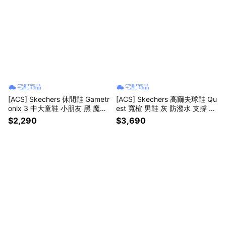
宅配商品
宅配商品
[ACS] Skechers 休閒鞋 Gametr
[ACS] Skechers 高爾夫球鞋 Qu
onix 3 中大童鞋 小朋友 黑 魔鬼
est 寬楦 男鞋 灰 防潑水 支撐 輕
氈 電玩 402277LBKMT
量 214155WGRY
$2,290
$3,690