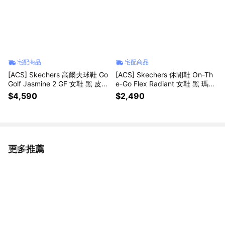
宅配商品
宅配商品
[ACS] Skechers 高爾夫球鞋 Go
[ACS] Skechers 休閒鞋 On-Th
Golf Jasmine 2 GF 女鞋 黑 皮革
e-Go Flex Radiant 女鞋 黑 瑪莉
防水鞋面 123099BKPK
珍鞋 黏扣帶 138530BBK
$4,590
$2,490
更多推薦
看更多