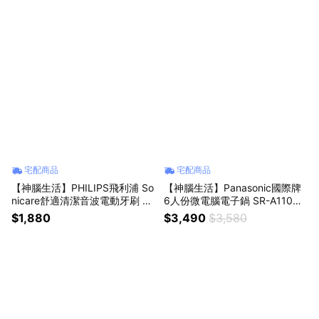
宅配商品
宅配商品
【神腦生活】PHILIPS飛利浦 So
【神腦生活】Panasonic國際牌
nicare舒適清潔音波電動牙刷 量
6人份微電腦電子鍋 SR-A110D
子黑 HX5070/01
炊飯器 煮飯鍋
$1,880
$3,490
$3,580