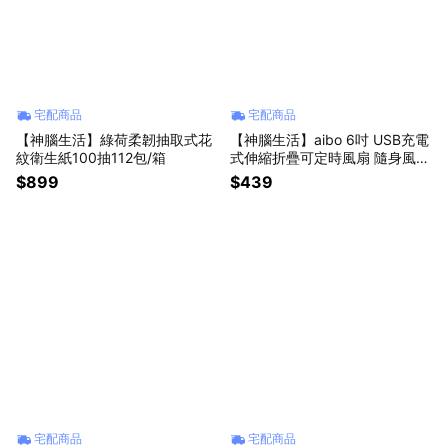
宅配商品
宅配商品
【神腦生活】綠荷柔韌抽取式花
【神腦生活】aibo 6吋 USB充電
紋衛生紙100抽112包/箱
式伸縮折疊可定時風扇 隨身風扇
充電無線風扇 小風扇 迷你風扇
$899
$439
宅配商品
宅配商品