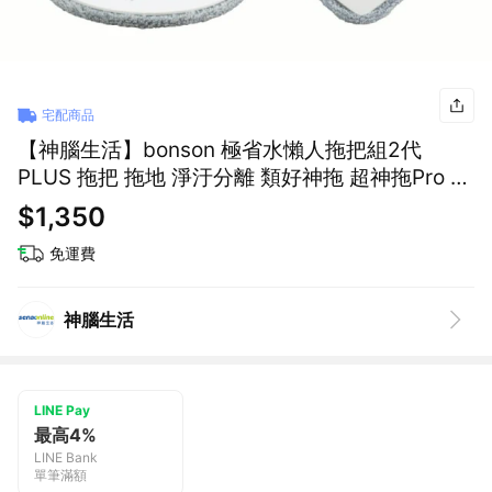
宅配商品
【神腦生活】bonson 極省水懶人拖把組2代
PLUS 拖把 拖地 淨汙分離 類好神拖 超神拖Pro 懶
人拖
$1,350
免運費
神腦生活
LINE Pay
最高4%
LINE Bank
單筆滿額