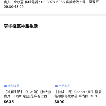
責人：余政憲 客服電話：02-8978-6068 客服時段：週一至週五
09:00-18:00
更多推薦神腦生活
看更多
宅配商品
宅配商品
【神腦生活】【紅布朗】[贈大燕
【神腦生活】Concern康生 微震
麥片800gX1罐]黑芝麻杏仁粉 4
熱感眼部按摩器 時尚白 CON-5
50gX2罐 中秋禮盒 中秋贈禮 中
57 內建藍牙音響播放音樂 眼部
$635
$999
秋送禮 拜年 春節 送禮 年貨 過年
按摩 恆溫熱敷