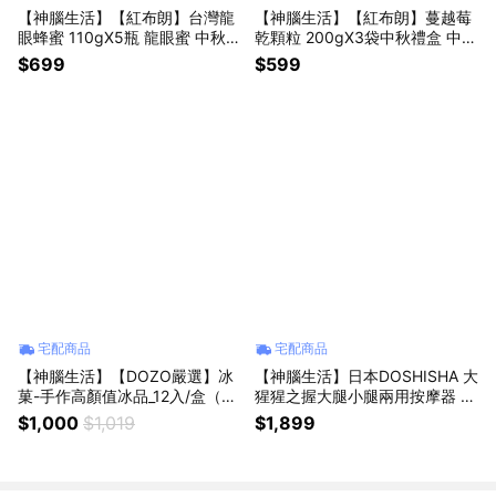
【神腦生活】【紅布朗】台灣龍
【神腦生活】【紅布朗】蔓越莓
眼蜂蜜 110gX5瓶 龍眼蜜 中秋禮
乾顆粒 200gX3袋中秋禮盒 中秋
盒 中秋贈禮 中秋送禮 拜年 春節
禮盒 中秋贈禮 中秋送禮 拜年 春
$699
$599
送禮 年貨 過年
節 送禮 年貨 過年
宅配商品
宅配商品
【神腦生活】【DOZO嚴選】冰
【神腦生活】日本DOSHISHA 大
菓-手作高顏值冰品_12入/盒（莓
猩猩之握大腿小腿兩用按摩器 G
奶滋x3+藍莓優格x3+芒果x3
RM-2501PK GRM-2501PU GR
$1,000
$1,019
$1,899
+波霸奶茶x3）冰棒 雪糕 冰 中
M-2501GY 類按摩槍 按摩小腿
秋禮盒 中秋贈禮 中秋送禮 拜年
按摩大腿
春節 送禮 年貨 過年